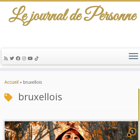
Le journal de Personne
Passer
au
Accueil
»
bruxellois
contenu
bruxellois
5