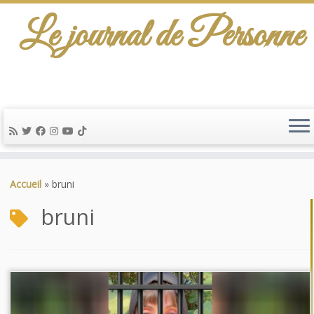
Le journal de Personne
Passer
au
Accueil
»
bruni
contenu
bruni