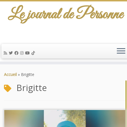
Le journal de Personne
Passer
au
Accueil
»
Brigitte
contenu
Brigitte