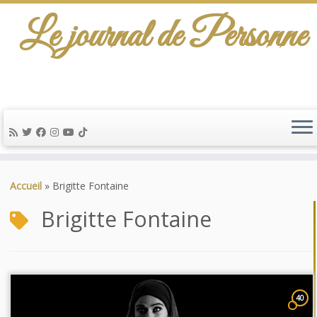
Le journal de Personne
Passer
au
Accueil
»
Brigitte Fontaine
contenu
Brigitte Fontaine
40