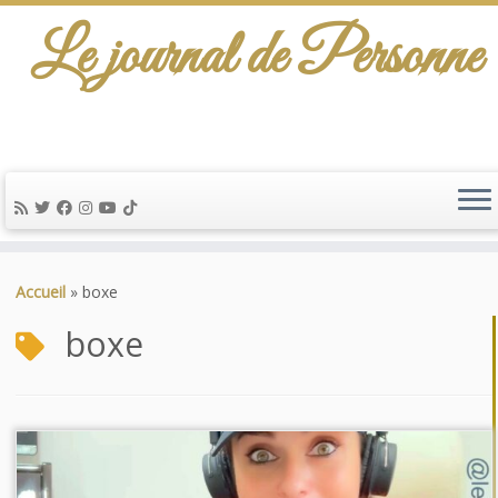
Le journal de Personne
Passer
au
Accueil
»
boxe
contenu
boxe