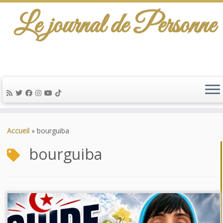
Le journal de Personne
De l'info-scénario pour traiter une question
d'actualité…
Passer
au
Accueil
»
bourguiba
contenu
bourguiba