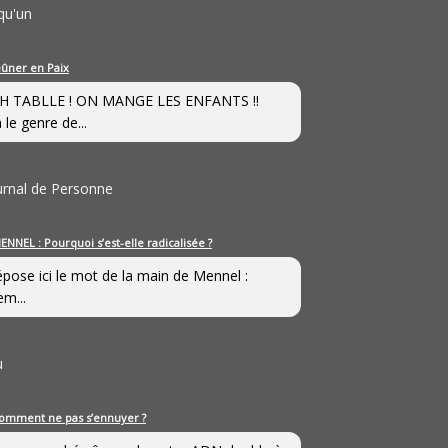
qu'un
eûner en Paix
H TABLLE ! ON MANGE LES ENFANTS !!
 le genre de...
ournal de Personne
ENNEL : Pourquoi s’est-elle radicalisée ?
épose ici le mot de la main de Mennel :
em...
u
omment ne pas s’ennuyer ?