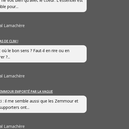
 ne voit bien qu'avec le coeur. L'essentiel est
ible pour...
al Lamachère
AS DE CLIM !
st où le bon sens ? Faut-il en rire ou en
er ?...
al Lamachère
EMMOUR EMPORTÉ PAR LA VAGUE
i : il me semble aussi que les Zemmour et
supporters ont...
al Lamachère