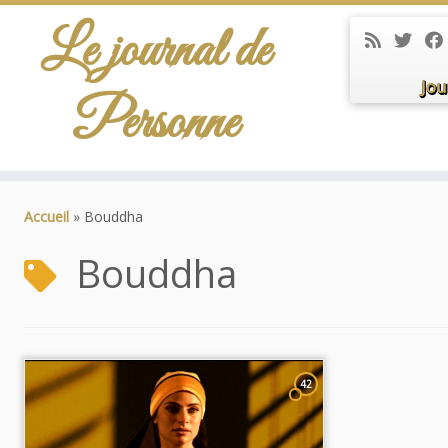
Le journal de
Jou
Personne
Passer
au
Accueil
»
Bouddha
contenu
Bouddha
42