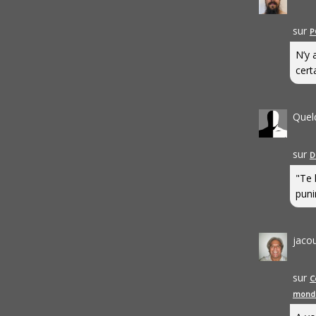
sur
P
N’y 
cert
Quel
sur
D
"Te 
punir
jaco
sur
C
mond