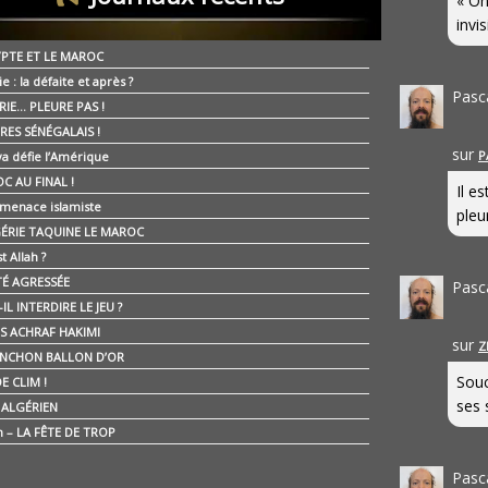
« On
invis
YPTE ET LE MAROC
ie : la défaite et après ?
Pasc
RIE… PLEURE PAS !
RES SÉNÉGALAIS !
sur
P
ya défie l’Amérique
C AU FINAL !
Il e
 menace islamiste
pleur
GÉRIE TAQUINE LE MAROC
t Allah ?
ÉTÉ AGRESSÉE
Pasc
IL INTERDIRE LE JEU ?
IS ACHRAF HAKIMI
sur
Z
NCHON BALLON D’OR
Souc
E CLIM !
ses 
É ALGÉRIEN
n – LA FÊTE DE TROP
Pasc