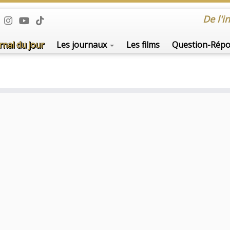
rnal du jour
Les journaux
Les films
Question-Rép