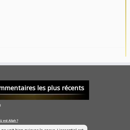
mmentaires les plus récents
u
ù est Allah ?