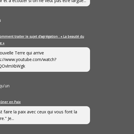
ir et à écouter si on ne veut pas être largué...
u
omment traiter le sujet d’agrégation : « La beauté du
e »
ouvelle Terre qui arrive
s://www.youtube.com/watch?
QOvlmXbWgk
qu'un
eûner en Paix
st faire la paix avec ceux qui vous font la
e." Je...