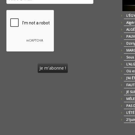
L’ÉG
Algér
ALGÉ
PAUV
Dziri
MARO
Sous
L’AL
Où es
J’AI 
FAUT-
JE SU
MÉLE
PAS D
L’ÉT
21jui