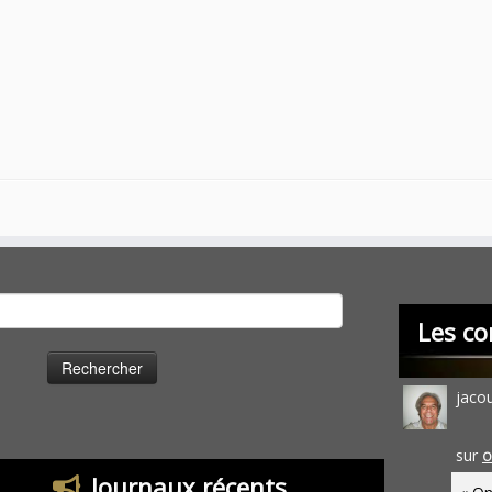
cher :
Les co
jaco
sur
O
Journaux récents