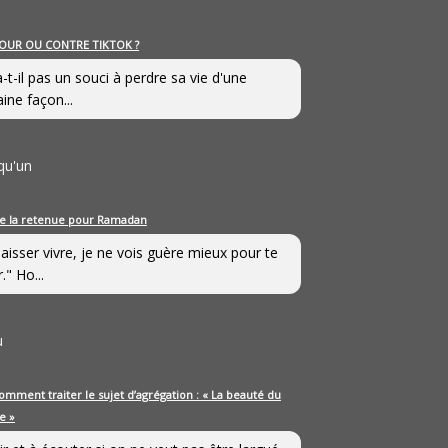
OUR OU CONTRE TIKTOK ?
a-t-il pas un souci à perdre sa vie d'une
aine façon...
qu'un
e la retenue pour Ramadan
laisser vivre, je ne vois guère mieux pour te
." Ho...
u
omment traiter le sujet d’agrégation : « La beauté du
e »