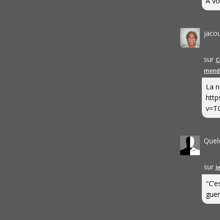
A vo
jaco
sur
C
mond
La n
http
v=T
Quel
sur
J
"C’e
guerr