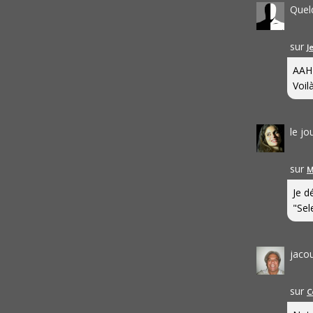
Quel
sur
J
AAH
Voilà
le j
sur
M
Je d
"Sel
jaco
sur
C