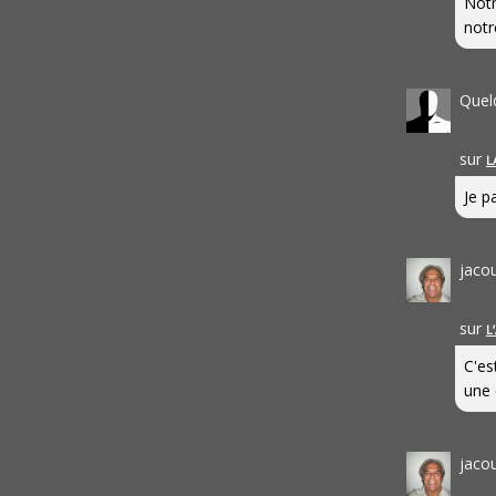
Notr
notr
Quel
sur
L
Je pa
jaco
sur
L
C'es
une 
jaco