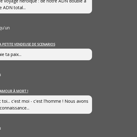
e voyage héroîque : de notre ADN double à
e ADN total...
qu'un
A PETITE VENDEUSE DE SCENARIOS
ie ta paix...
u
’AMOUR À MORT !
t toi... c'est moi - c'est l'homme ! Nous avons
connaissance...
u