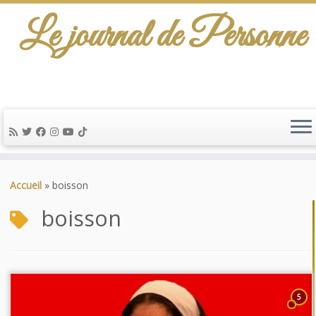
Le journal de Personne
Passer
au
Accueil
»
boisson
contenu
boisson
5