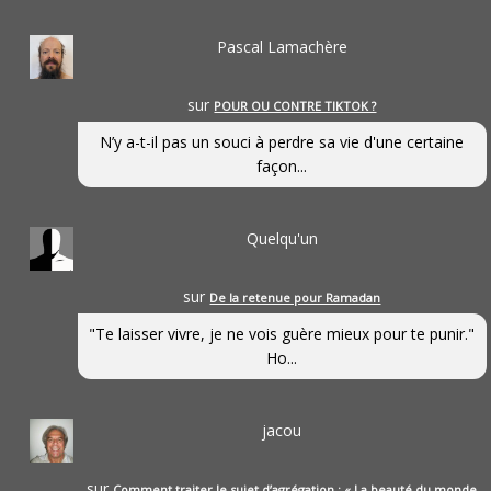
Pascal Lamachère
sur
POUR OU CONTRE TIKTOK ?
N’y a-t-il pas un souci à perdre sa vie d'une certaine
façon...
Quelqu'un
sur
De la retenue pour Ramadan
"Te laisser vivre, je ne vois guère mieux pour te punir."
Ho...
jacou
sur
Comment traiter le sujet d’agrégation : « La beauté du monde