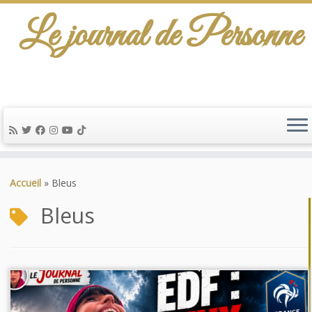
Le journal de Personne
De l'info-scénario pour traiter une question
d'actualité…
Passer
au
Accueil
»
Bleus
contenu
Bleus