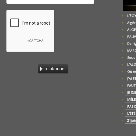
L’ÉG
Algér
ALGÉ
PAUV
Dziri
MARO
Sous
L’AL
Où es
J’AI 
FAUT-
JE SU
MÉLE
PAS D
L’ÉT
21jui