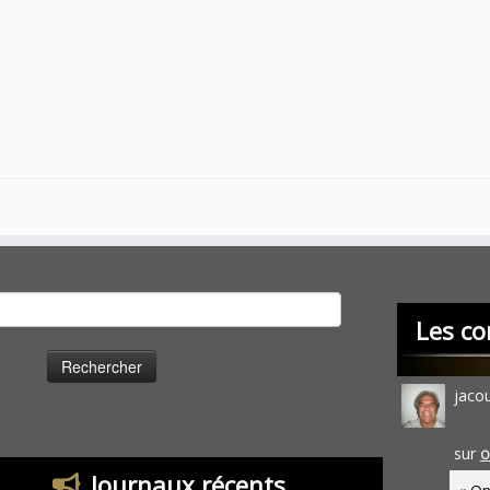
cher :
Les co
jaco
sur
O
Journaux récents