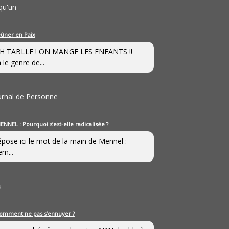
qu'un
eûner en Paix
H TABLLE ! ON MANGE LES ENFANTS !!
 le genre de...
ournal de Personne
ENNEL : Pourquoi s’est-elle radicalisée ?
épose ici le mot de la main de Mennel :
em...
u
omment ne pas s’ennuyer ?