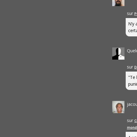
sur
P
N’y 
cert
Quel
sur
D
"Te 
punir
jaco
sur
C
mond