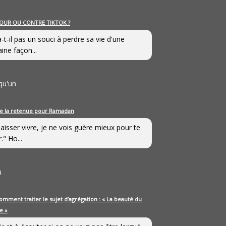
OUR OU CONTRE TIKTOK ?
a-t-il pas un souci à perdre sa vie d'une
aine façon...
qu'un
e la retenue pour Ramadan
laisser vivre, je ne vois guère mieux pour te
." Ho...
u
omment traiter le sujet d’agrégation : « La beauté du
e »