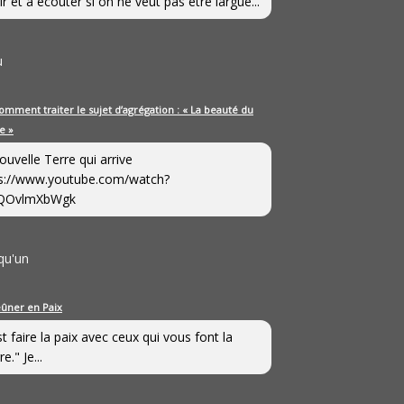
ir et à écouter si on ne veut pas être largué...
u
omment traiter le sujet d’agrégation : « La beauté du
e »
ouvelle Terre qui arrive
s://www.youtube.com/watch?
QOvlmXbWgk
qu'un
eûner en Paix
st faire la paix avec ceux qui vous font la
e." Je...