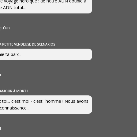
e voyage héroîque : de notre ADN double à
e ADN total...
qu'un
A PETITE VENDEUSE DE SCENARIOS
ie ta paix...
u
’AMOUR À MORT !
t toi... c'est moi - c'est l'homme ! Nous avons
connaissance...
u