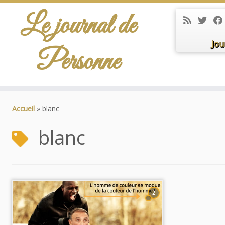
Le journal de
Jou
Personne
Passer
au
Accueil
»
blanc
contenu
blanc
2