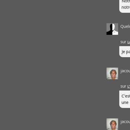
Notr
notr
Quel
sur
L
Je pa
jaco
sur
L
C'es
une 
jaco