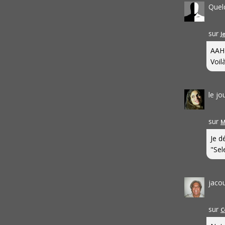
Quel
sur
J
AAH
Voilà
le j
sur
M
Je d
"Sel
jaco
sur
C