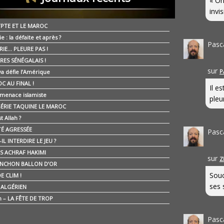
« On
invis
YPTE ET LE MAROC
ie : la défaite et après ?
Pasc
RIE… PLEURE PAS !
RES SÉNÉGALAIS !
sur
P
ya défie l’Amérique
C AU FINAL !
Il e
 menace islamiste
pleur
GÉRIE TAQUINE LE MAROC
t Allah ?
ÉTÉ AGRESSÉE
Pasc
IL INTERDIRE LE JEU ?
IS ACHRAF HAKIMI
sur
Z
NCHON BALLON D’OR
Souc
E CLIM !
ses 
É ALGÉRIEN
n – LA FÊTE DE TROP
Pasc