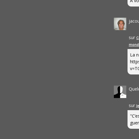
A vo
jaco
sur
C
mond
La n
http
v=T
Quel
sur
J
"C’e
guerr