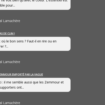
 ne voit bien qu'avec le coeur. L'essentiel est
ible pour...
al Lamachère
AS DE CLIM !
st où le bon sens ? Faut-il en rire ou en
er ?...
al Lamachère
EMMOUR EMPORTÉ PAR LA VAGUE
i : il me semble aussi que les Zemmour et
supporters ont...
al Lamachère