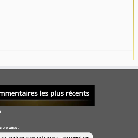
mmentaires les plus récents
u
ù est Allah ?