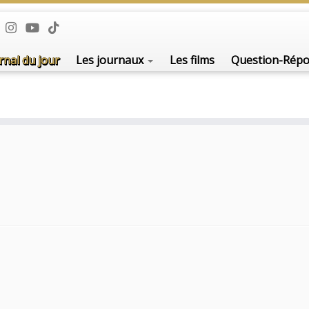
rnal du jour
Les journaux
Les films
Question-Rép