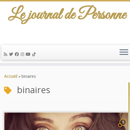
Le journal de Personne
Passer
au
Accueil
»
binaires
contenu
binaires
3