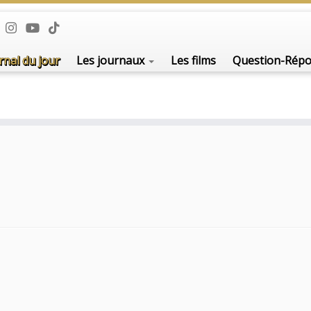
rnal du jour
Les journaux
Les films
Question-Rép