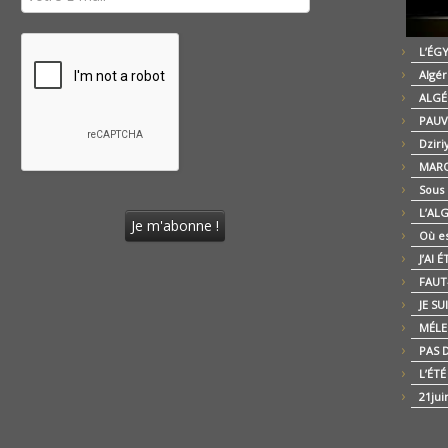
L’ÉG
Algér
ALGÉ
PAUV
Dziri
MARO
Sous
L’AL
Où es
J’AI 
FAUT-
JE SU
MÉLE
PAS D
L’ÉT
21jui