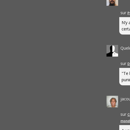
sur
P
N’y 
cert
Quel
sur
D
"Te 
punir
jaco
sur
C
mond