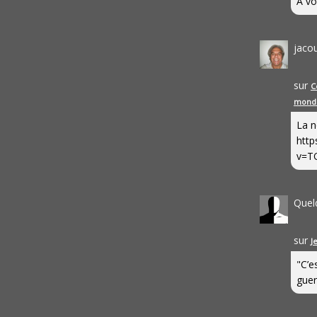
A vo
jaco
sur
C
mond
La n
http
v=T
Quel
sur
J
"C’e
guerr