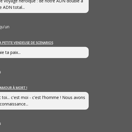
e voyage héroîque : de notre ADN double à
e ADN total...
qu'un
A PETITE VENDEUSE DE SCENARIOS
ie ta paix...
u
’AMOUR À MORT !
t toi... c'est moi - c'est l'homme ! Nous avons
connaissance...
u