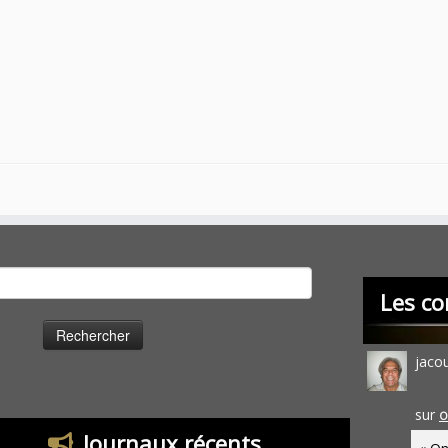
cher :
Les co
jaco
sur
O
Journaux récents