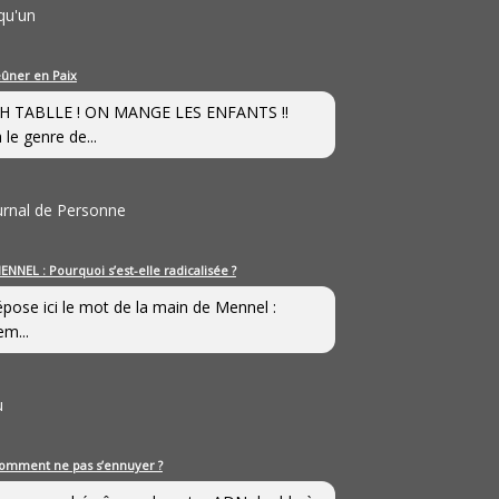
qu'un
eûner en Paix
H TABLLE ! ON MANGE LES ENFANTS !!
 le genre de...
ournal de Personne
ENNEL : Pourquoi s’est-elle radicalisée ?
épose ici le mot de la main de Mennel :
em...
u
omment ne pas s’ennuyer ?