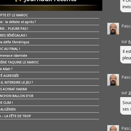
« On
invis
YPTE ET LE MAROC
ie : la défaite et après ?
Pasc
RIE… PLEURE PAS !
RES SÉNÉGALAIS !
sur
P
ya défie l’Amérique
C AU FINAL !
Il e
 menace islamiste
pleur
GÉRIE TAQUINE LE MAROC
t Allah ?
ÉTÉ AGRESSÉE
Pasc
IL INTERDIRE LE JEU ?
IS ACHRAF HAKIMI
sur
Z
NCHON BALLON D’OR
Souc
E CLIM !
ses 
É ALGÉRIEN
n – LA FÊTE DE TROP
Pasc