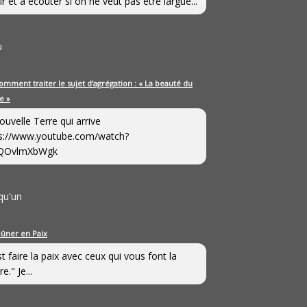
ir et à écouter si on ne veut pas être largué...
u
omment traiter le sujet d’agrégation : « La beauté du
e »
ouvelle Terre qui arrive
s://www.youtube.com/watch?
QOvlmXbWgk
qu'un
eûner en Paix
st faire la paix avec ceux qui vous font la
e." Je...