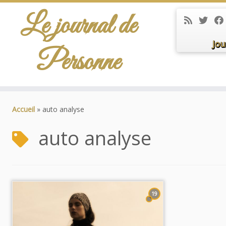
Le journal de
Jou
Personne
Passer
au
Accueil
»
auto analyse
contenu
auto analyse
19