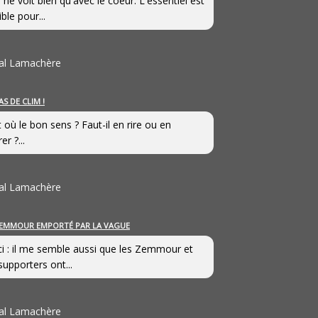
 ne voit bien qu'avec le coeur. L'essentiel est
ible pour...
al Lamachère
AS DE CLIM !
st où le bon sens ? Faut-il en rire ou en
er ?...
al Lamachère
EMMOUR EMPORTÉ PAR LA VAGUE
i : il me semble aussi que les Zemmour et
supporters ont...
al Lamachère