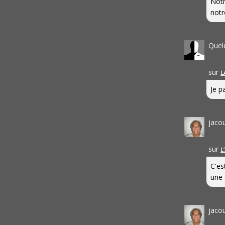
Notr
notr
Quel
sur
L
Je pa
jaco
sur
L
C'es
une 
jaco