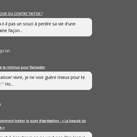
OUR OU CONTRE TIKTOK ?
a-t-il pas un souci à perdre sa vie d'une
aine façon...
qu'un
e la retenue pour Ramadan
laisser vivre, je ne vois guère mieux pour te
." Ho...
u
omment traiter le sujet d’agrégation : « La beauté du
e »