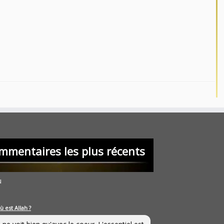
mmentaires les plus récents
u
ù est Allah ?