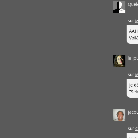
Quel
sur
J
AAH
Voilà
le j
sur
M
Je d
"Sel
jaco
sur
C