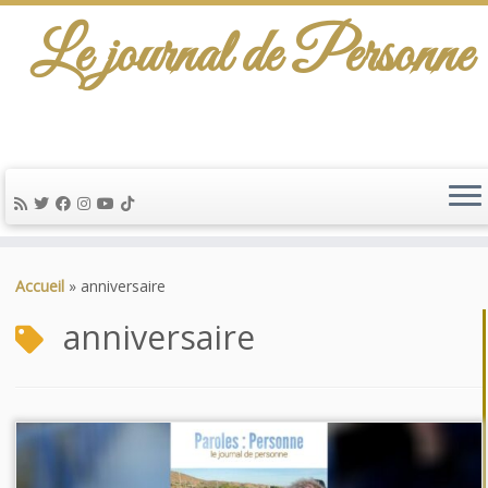
Le journal de Personne
De l'info-scénario pour traiter une question
d'actualité…
Passer
au
Accueil
»
anniversaire
contenu
anniversaire