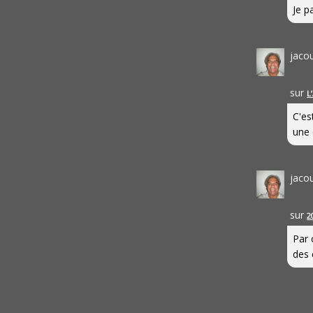
Je pa
jaco
sur
L
C'es
une 
jaco
sur
2
Par 
des 