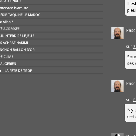
C AU FINAL !
Il e
 menace islamiste
pleur
GÉRIE TAQUINE LE MAROC
t Allah ?
ÉTÉ AGRESSÉE
Pasc
IL INTERDIRE LE JEU ?
IS ACHRAF HAKIMI
sur
Z
NCHON BALLON D’OR
Souc
E CLIM !
ses 
É ALGÉRIEN
n – LA FÊTE DE TROP
Pasc
sur
P
N’y 
cert