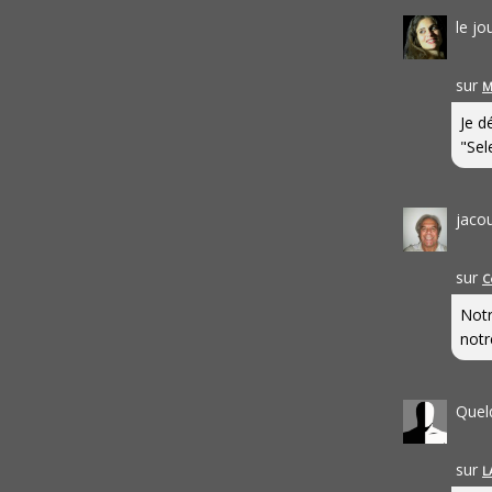
le j
sur
M
Je d
"Sel
jaco
sur
C
Notr
notr
Quel
sur
L