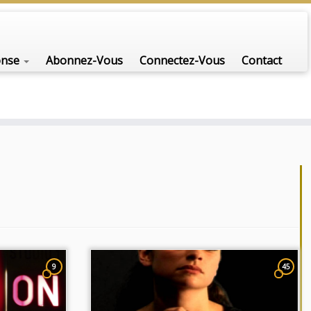
nfo-scénario pour traiter une question d'actualité…
onse
Abonnez-Vous
Connectez-Vous
Contact
9
45