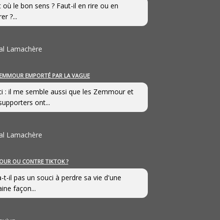
st où le bon sens ? Faut-il en rire ou en
er ?...
al Lamachère
EMMOUR EMPORTÉ PAR LA VAGUE
i : il me semble aussi que les Zemmour et
supporters ont...
al Lamachère
OUR OU CONTRE TIKTOK ?
a-t-il pas un souci à perdre sa vie d'une
aine façon...