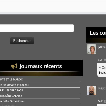
cher :
Les co
jaco
sur
O
Journaux récents
« On
invis
YPTE ET LE MAROC
ie : la défaite et après ?
Pasc
RIE… PLEURE PAS !
RES SÉNÉGALAIS !
sur
P
ya défie l’Amérique