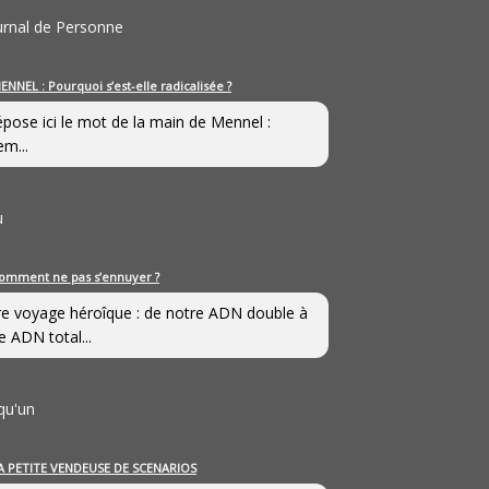
ournal de Personne
ENNEL : Pourquoi s’est-elle radicalisée ?
épose ici le mot de la main de Mennel :
em...
u
omment ne pas s’ennuyer ?
e voyage héroîque : de notre ADN double à
e ADN total...
qu'un
A PETITE VENDEUSE DE SCENARIOS