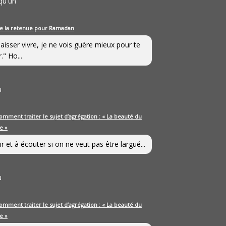
qu'un
e la retenue pour Ramadan
laisser vivre, je ne vois guère mieux pour te
." Ho...
u
omment traiter le sujet d’agrégation : « La beauté du
e »
ir et à écouter si on ne veut pas être largué...
u
omment traiter le sujet d’agrégation : « La beauté du
e »