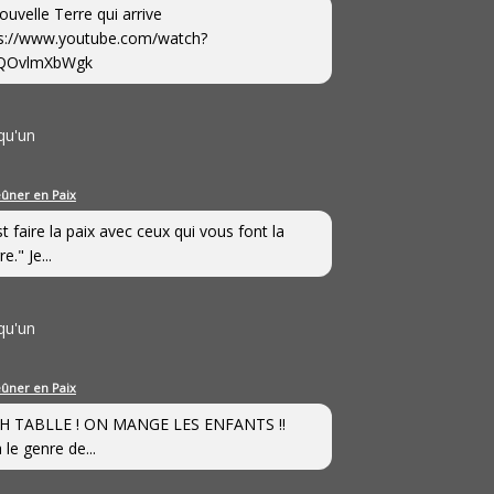
ouvelle Terre qui arrive
s://www.youtube.com/watch?
QOvlmXbWgk
qu'un
eûner en Paix
st faire la paix avec ceux qui vous font la
e." Je...
qu'un
eûner en Paix
H TABLLE ! ON MANGE LES ENFANTS !!
 le genre de...