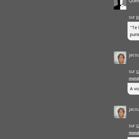
Quel
sur
D
"Te 
punir
jaco
sur
C
mond
A vo
jaco
sur
C
mond