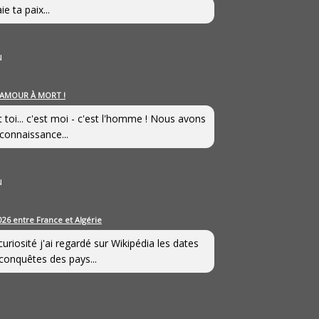
ie ta paix...
u
’AMOUR À MORT !
t toi... c'est moi - c'est l'homme ! Nous avons
connaissance...
u
026 entre France et Algérie
curiosité j'ai regardé sur Wikipédia les dates
conquêtes des pays...