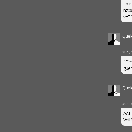
La n
http
v=T
Quel
sur
J
"C’e
guerr
Quel
sur
J
AAH
Voilà