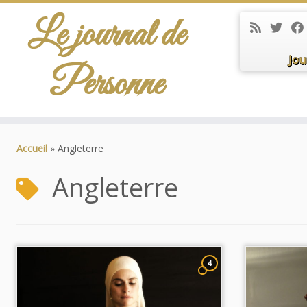
Le journal de
Jou
Personne
Passer
au
Accueil
»
Angleterre
contenu
Angleterre
4