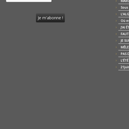
MARO
Sous
L’AL
Où es
J’AI 
FAUT-
JE SU
MÉLE
PAS D
L’ÉT
21jui