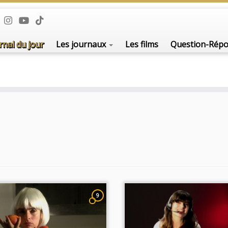
De l'i
rnal du jour
Les journaux
Les films
Question-Rép
9