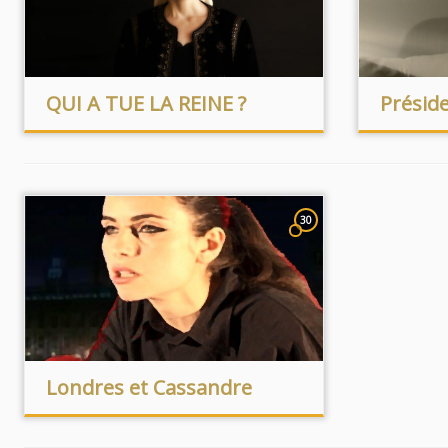
QUI A TUE LA REINE ?
Présid
30
Londres et Cassandre