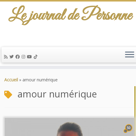
Le journal de Personne
Passer
au
Accueil
»
amour numérique
contenu
amour numérique
50