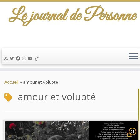
Le journal de Personne
Passer
au
Accueil
»
amour et volupté
contenu
amour et volupté
21