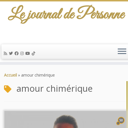
Le journal de Personne
Passer
au
Accueil
»
amour chimérique
contenu
amour chimérique
50