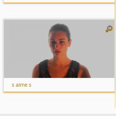
50
s aime s