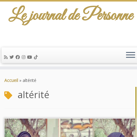
Le journal de Personne
De l'info-scénario pour traiter une question
d'actualité…
Passer
au
Accueil
»
altérité
contenu
altérité