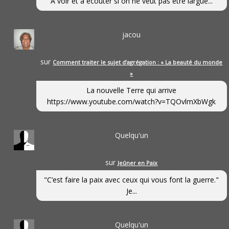
A voir et à écouter si on ne veut pas être largué...
jacou
sur
Comment traiter le sujet d’agrégation : « La beauté du monde
»
La nouvelle Terre qui arrive
https://www.youtube.com/watch?v=TQOvlmXbWgk
Quelqu'un
sur
Jeûner en Paix
"C’est faire la paix avec ceux qui vous font la guerre."
Je...
Quelqu'un