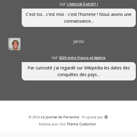
sur
L’AMOUR À MORT !
C'est toi... c'est moi - c'est l'homme ! Nous avons une
connaissance...
jacou
sur
2026 entre France et Algérie
Par curiosité j'ai regardé sur Wikipédia les dates des
conquêtes des pays...
·
© 2026
Le journal de Personne
·
Propulsé par
·
Réalisé avec the
Thème Customizr
·