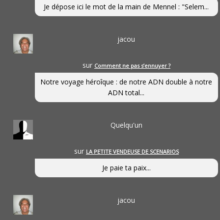
Je dépose ici le mot de la main de Mennel : "Selem...
jacou
sur
Comment ne pas s’ennuyer ?
Notre voyage héroîque : de notre ADN double à notre
ADN total...
Quelqu'un
sur
LA PETITE VENDEUSE DE SCENARIOS
Je paie ta paix...
jacou