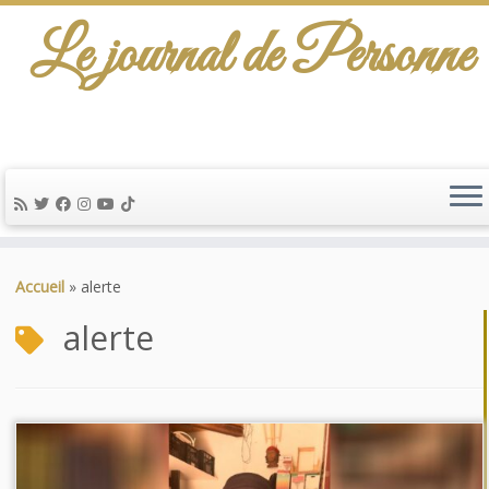
Le journal de Personne
Passer
au
Accueil
»
alerte
contenu
alerte