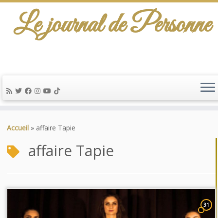
Le journal de Personne
Passer
au
Accueil
»
affaire Tapie
contenu
affaire Tapie
31