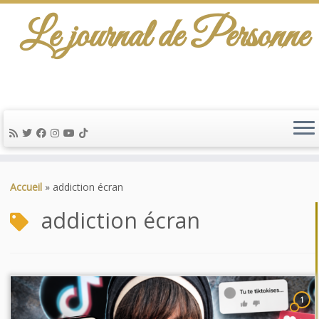
Le journal de Personne
Passer
au
Accueil
»
addiction écran
contenu
addiction écran
1