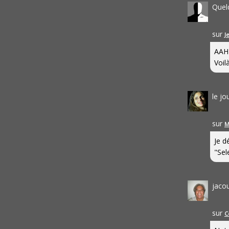
Quel
sur
J
AAH
Voilà
le j
sur
M
Je d
"Sel
jaco
sur
C