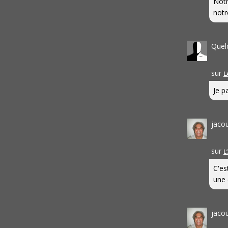
Notr
notr
Quel
sur
L
Je pa
jaco
sur
L
C'es
une 
jaco