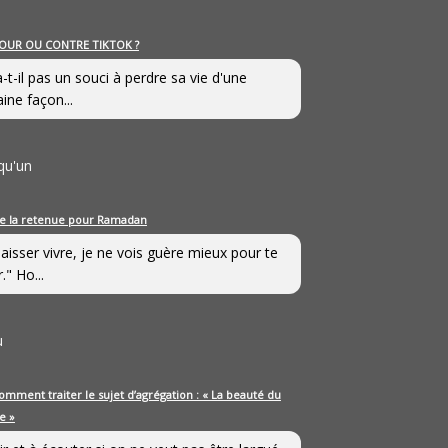
OUR OU CONTRE TIKTOK ?
a-t-il pas un souci à perdre sa vie d'une
aine façon...
qu'un
e la retenue pour Ramadan
laisser vivre, je ne vois guère mieux pour te
." Ho...
u
omment traiter le sujet d’agrégation : « La beauté du
e »