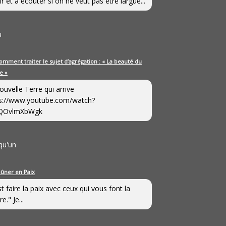
ir et à écouter si on ne veut pas être largué...
u
omment traiter le sujet d’agrégation : « La beauté du
e »
ouvelle Terre qui arrive
s://www.youtube.com/watch?
QOvlmXbWgk
qu'un
eûner en Paix
st faire la paix avec ceux qui vous font la
e." Je...