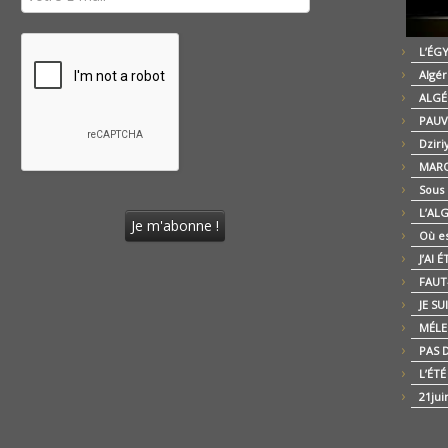
L’ÉG
Algér
ALGÉ
PAUV
Dziri
MARO
Sous
L’AL
Où es
J’AI 
FAUT-
JE SU
MÉLE
PAS D
L’ÉT
21jui