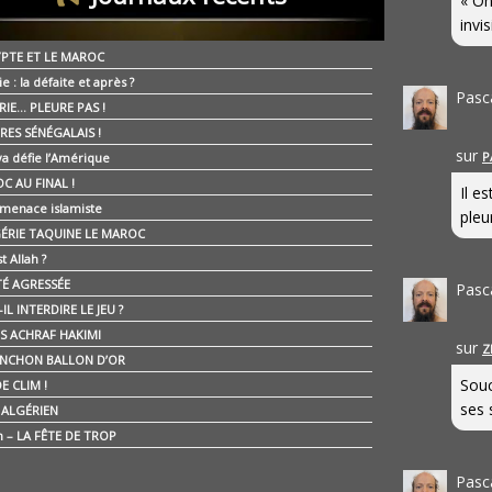
« On
invis
YPTE ET LE MAROC
ie : la défaite et après ?
Pasc
RIE… PLEURE PAS !
RES SÉNÉGALAIS !
sur
P
ya défie l’Amérique
C AU FINAL !
Il e
 menace islamiste
pleur
GÉRIE TAQUINE LE MAROC
t Allah ?
ÉTÉ AGRESSÉE
Pasc
IL INTERDIRE LE JEU ?
IS ACHRAF HAKIMI
sur
Z
NCHON BALLON D’OR
Souc
E CLIM !
ses 
É ALGÉRIEN
n – LA FÊTE DE TROP
Pasc