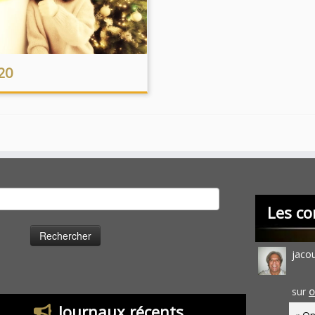
20
cher :
Les co
jaco
sur
O
Journaux récents