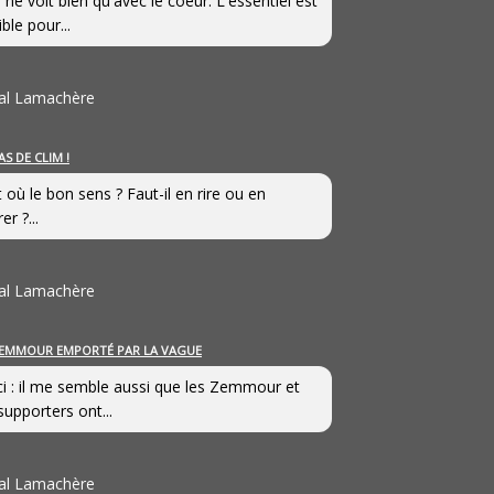
 ne voit bien qu'avec le coeur. L'essentiel est
ible pour...
al Lamachère
AS DE CLIM !
st où le bon sens ? Faut-il en rire ou en
er ?...
al Lamachère
EMMOUR EMPORTÉ PAR LA VAGUE
i : il me semble aussi que les Zemmour et
supporters ont...
al Lamachère