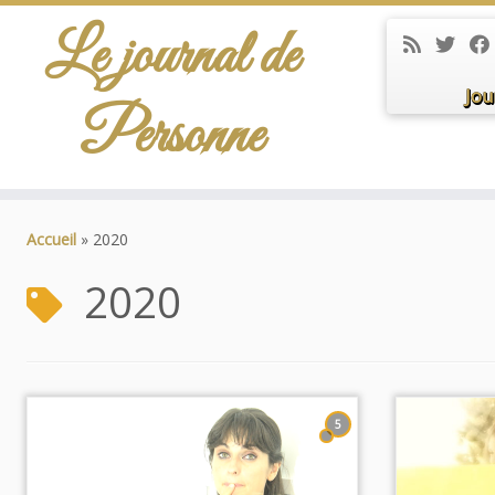
Le journal de
Jou
Personne
Passer
au
Accueil
»
2020
contenu
2020
5