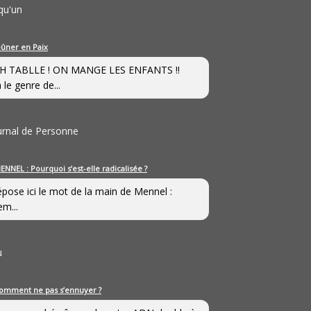
qu'un
eûner en Paix
H TABLLE ! ON MANGE LES ENFANTS !!
 le genre de...
ournal de Personne
ENNEL : Pourquoi s’est-elle radicalisée ?
épose ici le mot de la main de Mennel :
em...
u
omment ne pas s’ennuyer ?