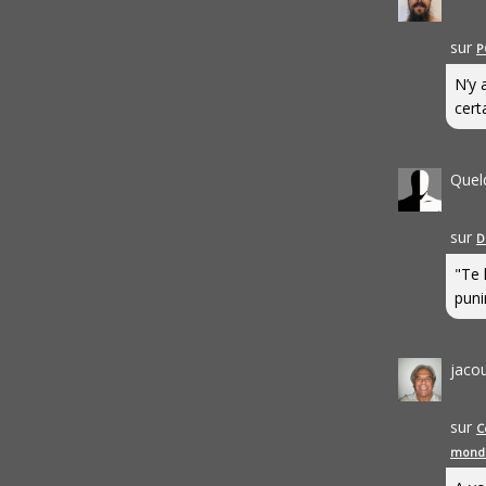
sur
P
N’y 
cert
Quel
sur
D
"Te 
punir
jaco
sur
C
mond