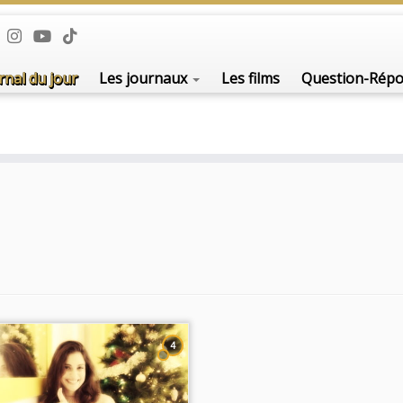
rnal du jour
Les journaux
Les films
Question-Rép
4