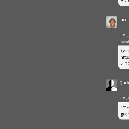
A vo
jaco
sur
C
mond
La n
http
v=T
Quel
sur
J
"C’e
guerr