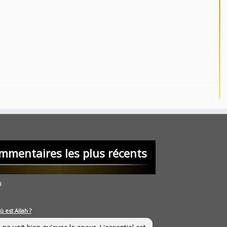
mmentaires les plus récents
u
ù est Allah ?