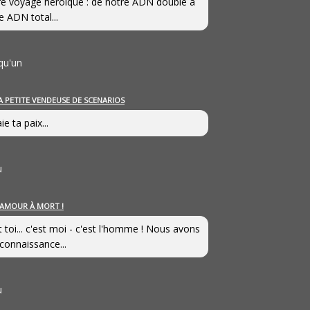
e voyage héroîque : de notre ADN double à
e ADN total...
qu'un
A PETITE VENDEUSE DE SCENARIOS
ie ta paix...
u
’AMOUR À MORT !
t toi... c'est moi - c'est l'homme ! Nous avons
connaissance...
u