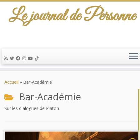
Le journal de Personne
De l'info-scénario pour traiter une question
d'actualité…
Passer
au
Accueil
»
Bar-Académie
contenu
Bar-Académie
Sur les dialogues de Platon