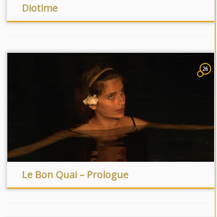
Diotime
26
Le Bon Quai – Prologue