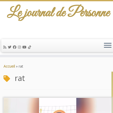
Le journal de Personne
Passer
au
Accueil
»
rat
contenu
rat