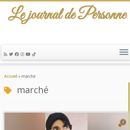
Le journal de Personne
De l'info-scénario pour traiter une question
d'actualité…
Passer
au
Accueil
»
marché
contenu
marché
1