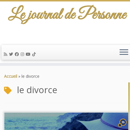
Le journal de Personne
Passer
au
Accueil
»
le divorce
contenu
le divorce
36