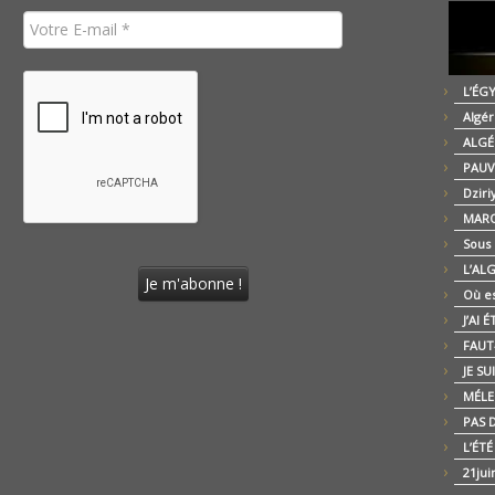
L’ÉG
Algér
ALGÉ
PAUV
Dziri
MARO
Sous
L’AL
Où es
J’AI 
FAUT-
JE SU
MÉLE
PAS D
L’ÉT
21jui