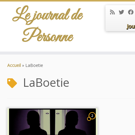
Le journal de
Jou
Personne
Passer
au
Accueil
»
LaBoetie
contenu
LaBoetie
2