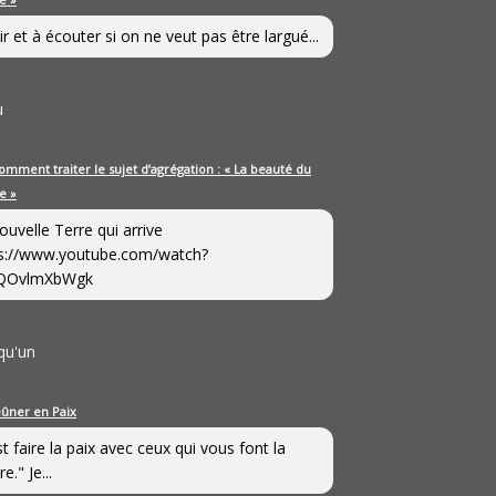
ir et à écouter si on ne veut pas être largué...
u
omment traiter le sujet d’agrégation : « La beauté du
e »
ouvelle Terre qui arrive
s://www.youtube.com/watch?
QOvlmXbWgk
qu'un
eûner en Paix
st faire la paix avec ceux qui vous font la
e." Je...