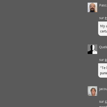
Pasc
sur
P
N’y 
cert
Quel
sur
D
"Te 
punir
jaco
sur
C
mond