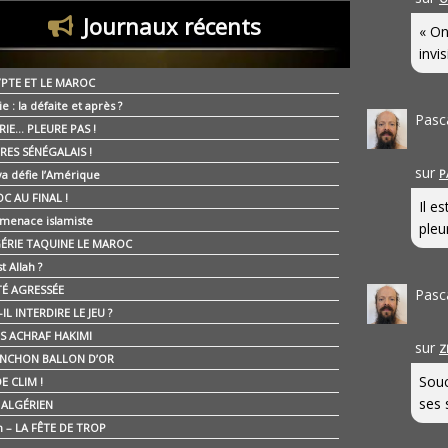
Journaux récents
« On
invis
YPTE ET LE MAROC
ie : la défaite et après ?
Pasc
RIE… PLEURE PAS !
RES SÉNÉGALAIS !
sur
P
ya défie l’Amérique
C AU FINAL !
Il e
 menace islamiste
pleur
GÉRIE TAQUINE LE MAROC
t Allah ?
ÉTÉ AGRESSÉE
Pasc
IL INTERDIRE LE JEU ?
IS ACHRAF HAKIMI
sur
Z
NCHON BALLON D’OR
Souc
E CLIM !
ses 
É ALGÉRIEN
n – LA FÊTE DE TROP