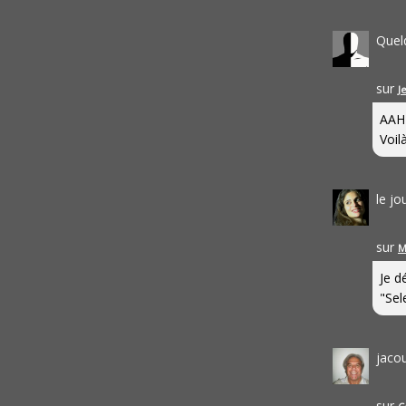
Quel
sur
J
AAH
Voilà
le j
sur
M
Je d
"Sel
jaco
sur