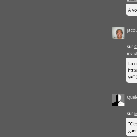
A vo
jaco
sur
C
mond
La n
http
v=T
Quel
sur
J
"C’e
guerr