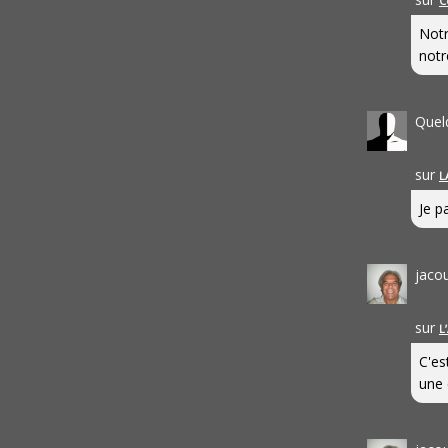
C
Notr
notr
Quel
sur
L
Je pa
jaco
sur
L
C'es
une 