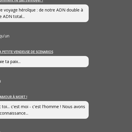
omment ne pas s’ennuyer ?
e voyage héroîque : de notre ADN double à
e ADN total...
qu'un
A PETITE VENDEUSE DE SCENARIOS
ie ta paix...
u
’AMOUR À MORT !
t toi... c'est moi - c'est l'homme ! Nous avons
connaissance...