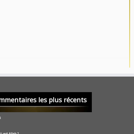
mmentaires les plus récents
u
ù est Allah ?