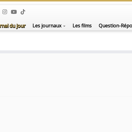
rnal du jour
Les journaux
Les films
Question-Rép