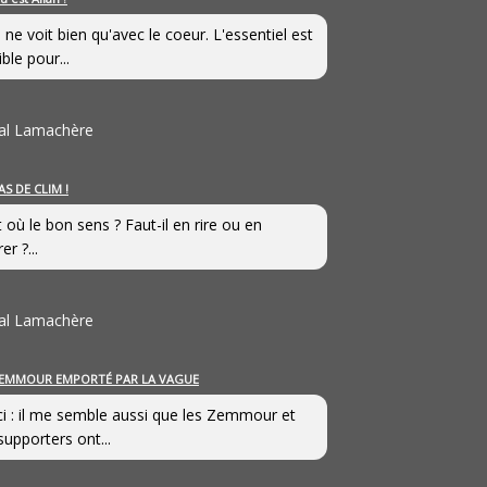
 ne voit bien qu'avec le coeur. L'essentiel est
ible pour...
al Lamachère
AS DE CLIM !
st où le bon sens ? Faut-il en rire ou en
er ?...
al Lamachère
EMMOUR EMPORTÉ PAR LA VAGUE
i : il me semble aussi que les Zemmour et
supporters ont...