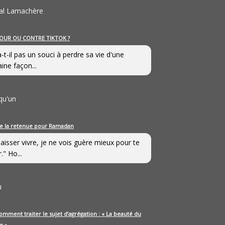
al Lamachère
OUR OU CONTRE TIKTOK ?
a-t-il pas un souci à perdre sa vie d'une
aine façon...
qu'un
e la retenue pour Ramadan
laisser vivre, je ne vois guère mieux pour te
." Ho...
u
omment traiter le sujet d’agrégation : « La beauté du
e »