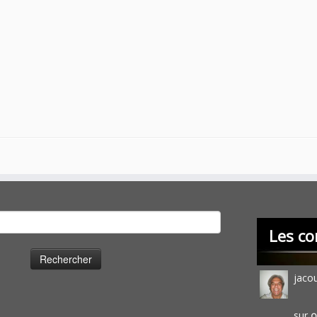
cher :
Les co
jaco
sur
O