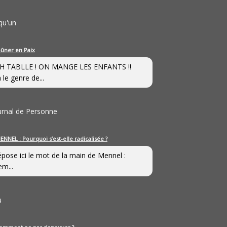
qu'un
eûner en Paix
H TABLLE ! ON MANGE LES ENFANTS !!
 le genre de...
ournal de Personne
ENNEL : Pourquoi s’est-elle radicalisée ?
épose ici le mot de la main de Mennel :
em...
u