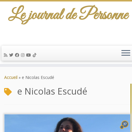
Le journal de Personne
Passer
au
Accueil
»
e Nicolas Escudé
contenu
e Nicolas Escudé
37