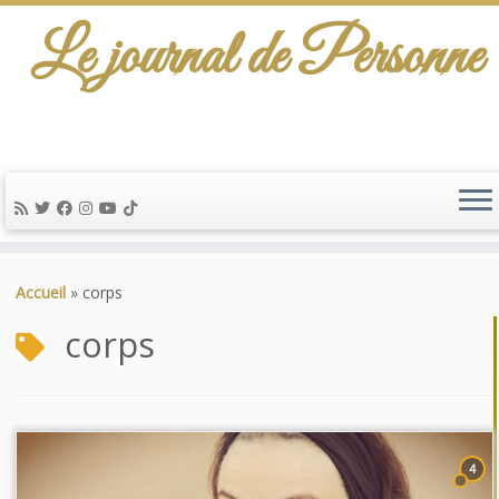
Le journal de Personne
Passer
au
Accueil
»
corps
contenu
corps
4