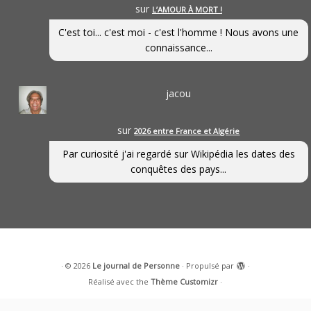
sur
L’AMOUR À MORT !
C'est toi... c'est moi - c'est l'homme ! Nous avons une
connaissance...
jacou
sur
2026 entre France et Algérie
Par curiosité j'ai regardé sur Wikipédia les dates des
conquêtes des pays...
·
© 2026
Le journal de Personne
·
Propulsé par
·
Réalisé avec the
Thème Customizr
·