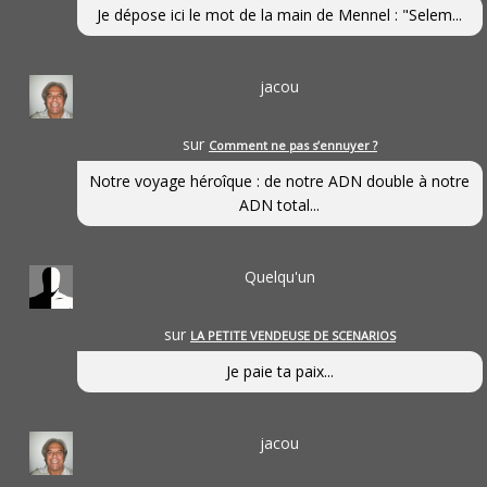
Je dépose ici le mot de la main de Mennel : "Selem...
jacou
sur
Comment ne pas s’ennuyer ?
Notre voyage héroîque : de notre ADN double à notre
ADN total...
Quelqu'un
sur
LA PETITE VENDEUSE DE SCENARIOS
Je paie ta paix...
jacou