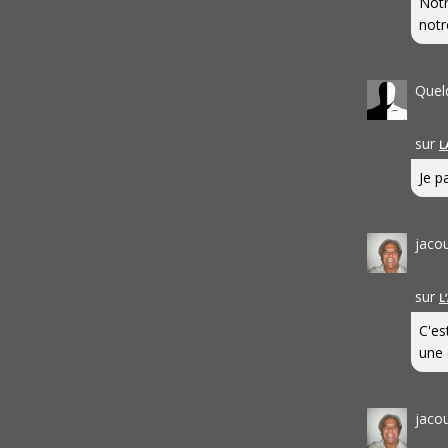
Notr
notr
Quel
sur
L
Je pa
jaco
sur
L
C'es
une 
jaco