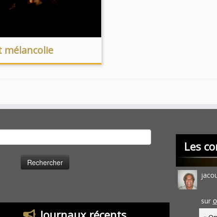
t mélancolie
cher :
Les co
jaco
sur
O
Journaux récents