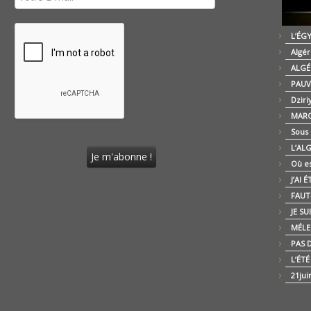
L’ÉG
Algér
ALGÉ
PAUV
Dziri
MARO
Sous
L’AL
Où es
J’AI 
FAUT-
JE SU
MÉLE
PAS D
L’ÉT
21jui