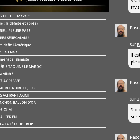
« On
invis
YPTE ET LE MAROC
ie : la défaite et après ?
Pasc
RIE… PLEURE PAS !
RES SÉNÉGALAIS !
sur
P
ya défie l’Amérique
C AU FINAL !
Il e
 menace islamiste
pleur
GÉRIE TAQUINE LE MAROC
t Allah ?
ÉTÉ AGRESSÉE
Pasc
IL INTERDIRE LE JEU ?
IS ACHRAF HAKIMI
sur
Z
NCHON BALLON D’OR
Souc
E CLIM !
ses 
É ALGÉRIEN
n – LA FÊTE DE TROP
Pasc