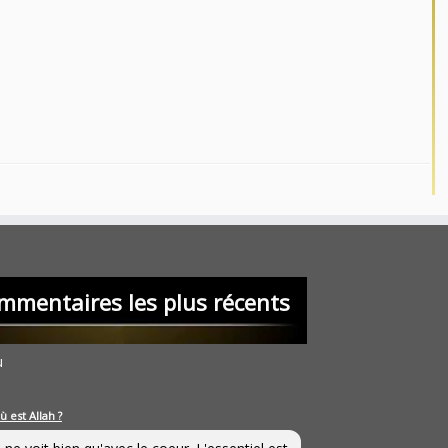
mmentaires les plus récents
u
ù est Allah ?