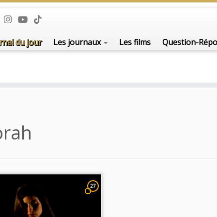
rnal du jour
Les journaux
Les films
Question-Rép
orah
27