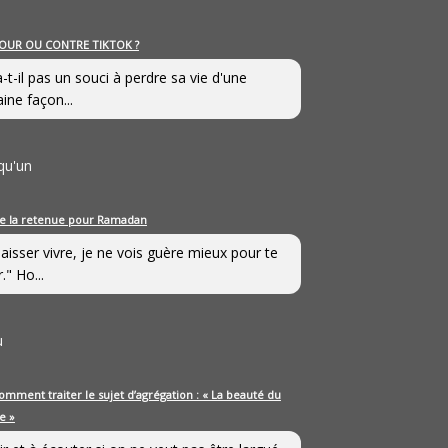
OUR OU CONTRE TIKTOK ?
a-t-il pas un souci à perdre sa vie d'une
aine façon...
qu'un
e la retenue pour Ramadan
laisser vivre, je ne vois guère mieux pour te
." Ho...
u
omment traiter le sujet d’agrégation : « La beauté du
e »