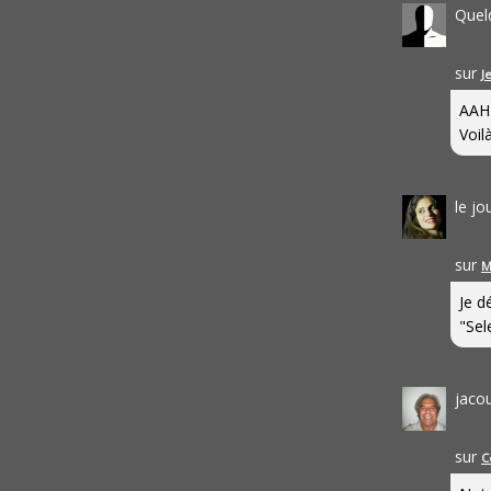
Quel
sur
J
AAH
Voilà
le j
sur
M
Je d
"Sel
jaco
sur
C