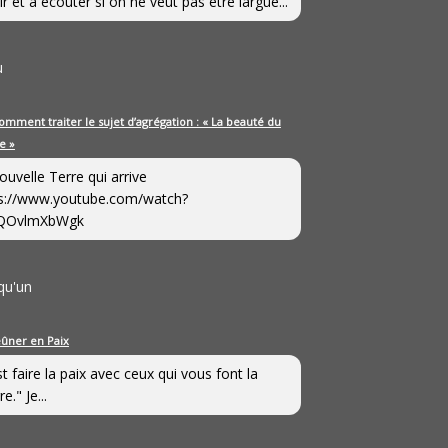
ir et à écouter si on ne veut pas être largué...
u
omment traiter le sujet d’agrégation : « La beauté du
e »
ouvelle Terre qui arrive
s://www.youtube.com/watch?
QOvlmXbWgk
qu'un
eûner en Paix
st faire la paix avec ceux qui vous font la
e." Je...