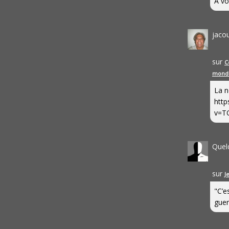
A vo
jaco
sur
C
mond
La n
http
v=T
Quel
sur
J
"C’e
guerr