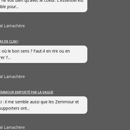
 ne voit bien qu'avec le coeur. L'essentiel est
ible pour...
al Lamachère
AS DE CLIM !
st où le bon sens ? Faut-il en rire ou en
er ?...
al Lamachère
EMMOUR EMPORTÉ PAR LA VAGUE
i : il me semble aussi que les Zemmour et
supporters ont...
al Lamachère