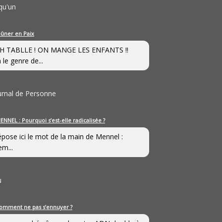
qu'un
eûner en Paix
H TABLLE ! ON MANGE LES ENFANTS !!
 le genre de...
ournal de Personne
ENNEL : Pourquoi s’est-elle radicalisée ?
épose ici le mot de la main de Mennel :
em...
u
omment ne pas s’ennuyer ?