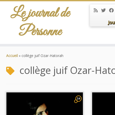
Le journal de
Jou
Personne
Passer
au
Accueil
»
collège juif Ozar-Hatorah
contenu
collège juif Ozar-Hat
54