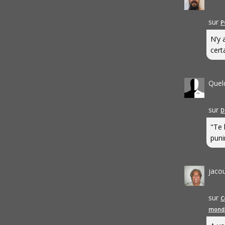
sur
P
N’y 
cert
Quel
sur
D
"Te 
punir
jaco
sur
C
mond