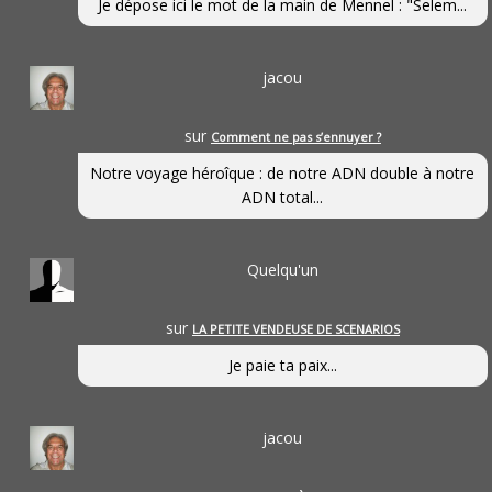
Je dépose ici le mot de la main de Mennel : "Selem...
jacou
sur
Comment ne pas s’ennuyer ?
Notre voyage héroîque : de notre ADN double à notre
ADN total...
Quelqu'un
sur
LA PETITE VENDEUSE DE SCENARIOS
Je paie ta paix...
jacou