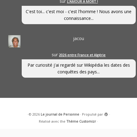
sur
L’AMOUR À MORT !
C'est toi... c'est moi - c'est l'homme ! Nous avons une
connaissance...
jacou
sur
2026 entre France et Algérie
Par curiosité j'ai regardé sur Wikipédia les dates des
conquêtes des pays...
·
© 2026
Le journal de Personne
·
Propulsé par
·
Réalisé avec the
Thème Customizr
·