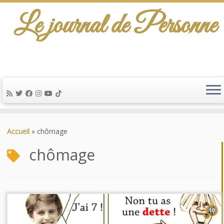
Le journal de Personne
De l'info-scénario pour traiter une question
d'actualité…
Passer
au
Accueil
»
chômage
contenu
chômage
10