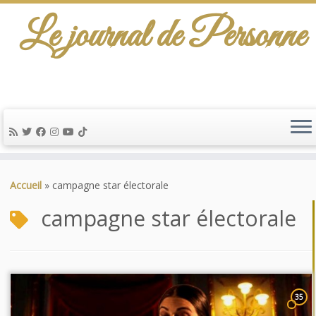
Le journal de Personne
Passer
au
Accueil
»
campagne star électorale
contenu
campagne star électorale
35