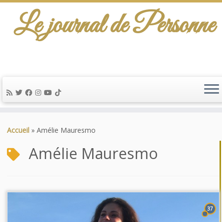
Le journal de Personne
Passer
au
Accueil
»
Amélie Mauresmo
contenu
Amélie Mauresmo
37