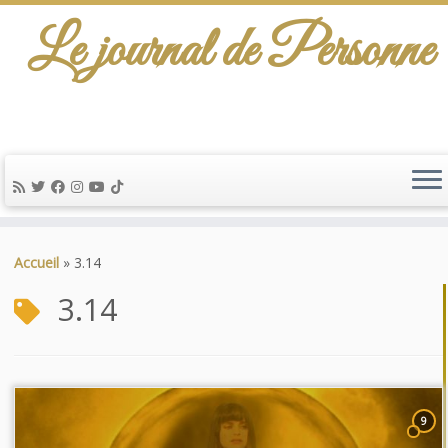
Le journal de Personne
Passer
au
Accueil
»
3.14
contenu
3.14
9