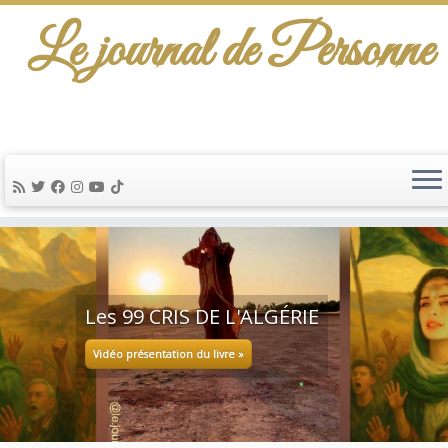
Le journal de Personne
Passer
au
contenu
LA CASA DE PALESTI
ÉRIE
Annonce et question pour soutenir 
film La Casa de Palestina 