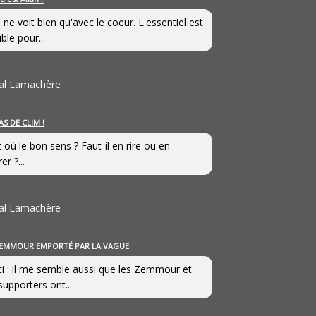
 ne voit bien qu'avec le coeur. L'essentiel est
ible pour...
al Lamachère
AS DE CLIM !
st où le bon sens ? Faut-il en rire ou en
er ?...
al Lamachère
EMMOUR EMPORTÉ PAR LA VAGUE
i : il me semble aussi que les Zemmour et
supporters ont...