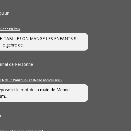
qu'un
eûner en Paix
H TABLLE ! ON MANGE LES ENFANTS !!
 le genre de...
ournal de Personne
ENNEL : Pourquoi s’est-elle radicalisée ?
épose ici le mot de la main de Mennel :
em...
u