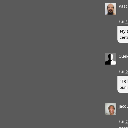
Pasc
sur
P
N’y 
cert
Quel
sur
D
"Te 
punir
jaco
sur
C
mond