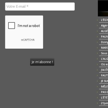
L’ÉG
Algér
ALGÉ
PAUV
Dziri
MARO
Sous
L’AL
Où es
J’AI 
FAUT-
JE SU
MÉLE
PAS D
L’ÉT
21jui