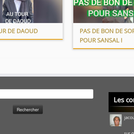
UR DE DAOUD
PAS DE BON DE SO
POUR SANSAL !
cher :
Les co
jaco
sur
O