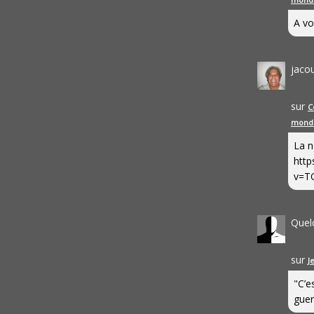
A vo
jaco
sur
C
mond
La n
http
v=T
Quel
sur
J
"C’e
guerr