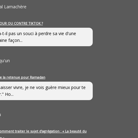
al Lamachère
OUR OU CONTRE TIKTOK ?
a-t-il pas un souci à perdre sa vie d'une
aine façon...
qu'un
e la retenue pour Ramadan
laisser vivre, je ne vois guère mieux pour te
." Ho...
u
omment traiter le sujet d’agrégation : « La beauté du
e »