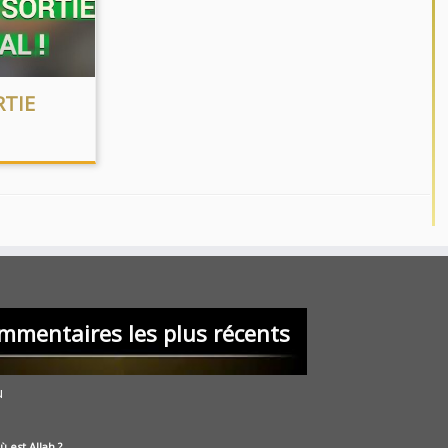
RTIE
mmentaires les plus récents
u
ù est Allah ?