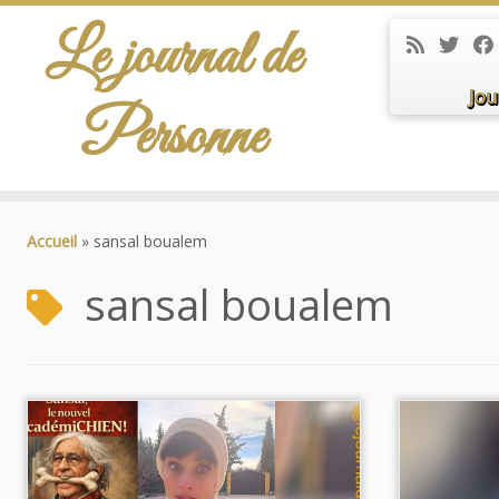
Le journal de
Jou
Personne
Passer
au
Accueil
»
sansal boualem
contenu
sansal boualem