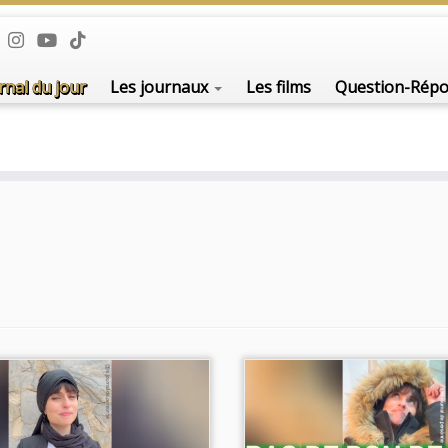
rnal du jour
Les journaux
Les films
Question-Rép