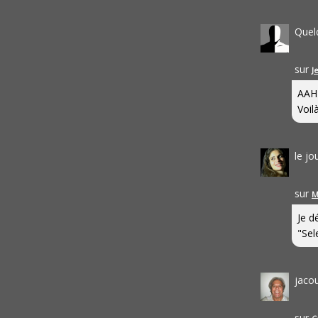
Quel
sur
J
AAH
Voilà
le j
sur
M
Je d
"Sel
jaco
sur