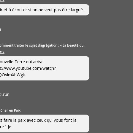
ir et à écouter si on ne veut pas être largué...
u
omment traiter le sujet d’agrégation : « La beauté du
e »
ouvelle Terre qui arrive
s://www.youtube.com/watch?
QOvlmXbWgk
qu'un
eûner en Paix
st faire la paix avec ceux qui vous font la
e." Je...