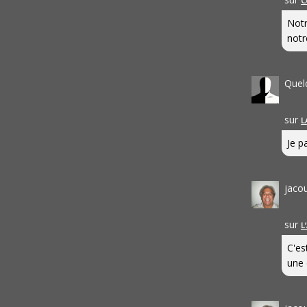
C
Notr
notr
Quel
sur
L
Je pa
jaco
sur
L
C'es
une 