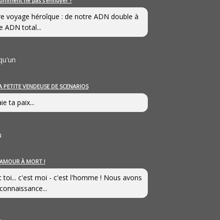
omment ne pas s’ennuyer ?
e voyage héroîque : de notre ADN double à
e ADN total...
qu'un
A PETITE VENDEUSE DE SCENARIOS
ie ta paix...
u
’AMOUR À MORT !
t toi... c'est moi - c'est l'homme ! Nous avons
connaissance...