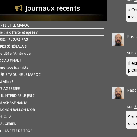
Journaux récents
« On
invis
YPTE ET LE MAROC
ie : la défaite et après ?
Pasc
RIE… PLEURE PAS !
RES SÉNÉGALAIS !
sur
P
ya défie l’Amérique
C AU FINAL !
Il e
 menace islamiste
pleur
GÉRIE TAQUINE LE MAROC
t Allah ?
ÉTÉ AGRESSÉE
Pasc
IL INTERDIRE LE JEU ?
IS ACHRAF HAKIMI
sur
Z
NCHON BALLON D’OR
Souc
E CLIM !
ses 
É ALGÉRIEN
n – LA FÊTE DE TROP