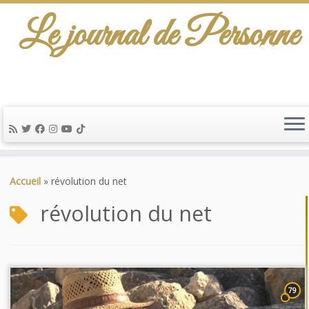
Le journal de Personne
Passer
au
Accueil
»
révolution du net
contenu
révolution du net
79