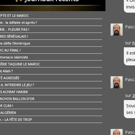
« On
invis
YPTE ET LE MAROC
ie : la défaite et après ?
Pasc
RIE… PLEURE PAS !
RES SÉNÉGALAIS !
sur
P
ya défie l’Amérique
C AU FINAL !
Il e
 menace islamiste
pleur
GÉRIE TAQUINE LE MAROC
t Allah ?
ÉTÉ AGRESSÉE
Pasc
IL INTERDIRE LE JEU ?
IS ACHRAF HAKIMI
sur
Z
NCHON BALLON D’OR
Souc
E CLIM !
ses 
É ALGÉRIEN
n – LA FÊTE DE TROP
Pasc