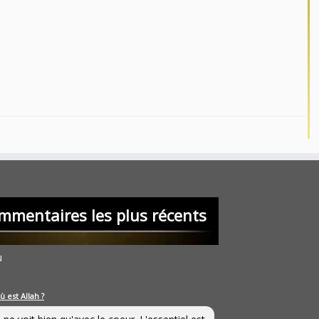
mmentaires les plus récents
u
ù est Allah ?