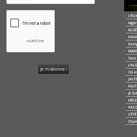
L’ÉG
Algér
ALGÉ
PAUV
Dziri
MARO
Sous
L’AL
Où es
J’AI 
FAUT-
JE SU
MÉLE
PAS D
L’ÉT
21jui