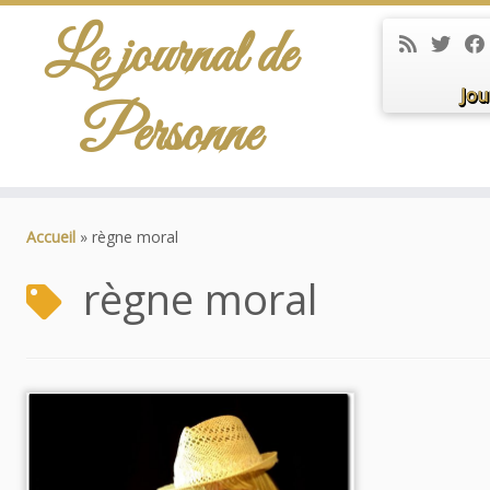
Le journal de
Jou
Personne
Passer
au
Accueil
»
règne moral
contenu
règne moral