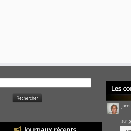
cher :
Les co
jaco
sur
O
Journaux récents