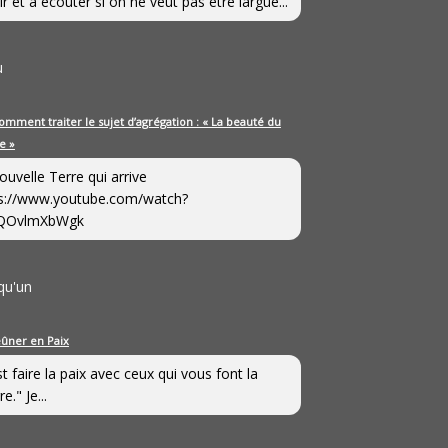
ir et à écouter si on ne veut pas être largué...
u
omment traiter le sujet d’agrégation : « La beauté du
e »
ouvelle Terre qui arrive
s://www.youtube.com/watch?
QOvlmXbWgk
qu'un
eûner en Paix
st faire la paix avec ceux qui vous font la
e." Je...