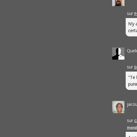
sur
P
N’y 
cert
Quel
sur
D
"Te 
punir
jaco
sur
C
mond