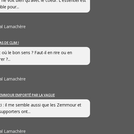
 ne voit bien qu'avec le coeur. L'essentiel est
ible pour...
al Lamachère
AS DE CLIM !
st où le bon sens ? Faut-il en rire ou en
er ?...
al Lamachère
EMMOUR EMPORTÉ PAR LA VAGUE
i : il me semble aussi que les Zemmour et
supporters ont...
al Lamachère