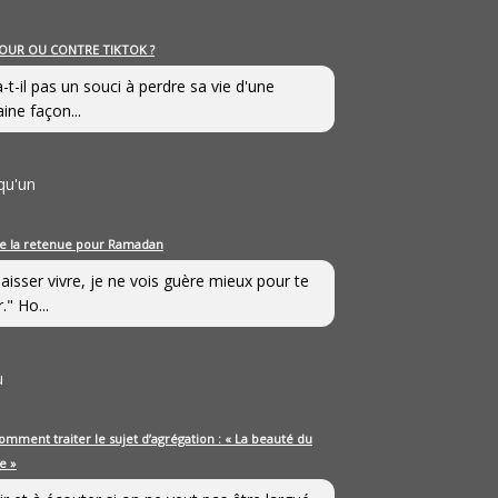
OUR OU CONTRE TIKTOK ?
a-t-il pas un souci à perdre sa vie d'une
aine façon...
qu'un
e la retenue pour Ramadan
laisser vivre, je ne vois guère mieux pour te
." Ho...
u
omment traiter le sujet d’agrégation : « La beauté du
e »