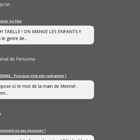
qu'un
eûner en Paix
H TABLLE ! ON MANGE LES ENFANTS !!
 le genre de...
ournal de Personne
ENNEL : Pourquoi s’est-elle radicalisée ?
épose ici le mot de la main de Mennel :
em...
u
omment ne pas s’ennuyer ?