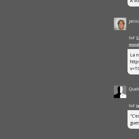
A vo
jaco
sur
C
mond
La n
http
v=T
Quel
sur
J
"C’e
guerr