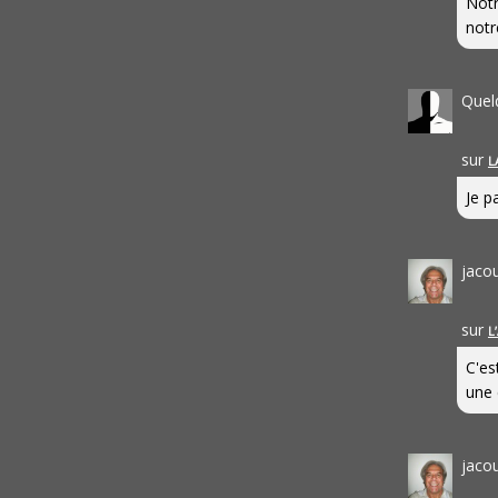
Notr
notr
Quel
sur
L
Je pa
jaco
sur
L
C'es
une 
jaco