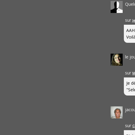
Quel
sur
J
AAH
Voilà
le j
sur
M
Je d
"Sel
jaco
sur
C