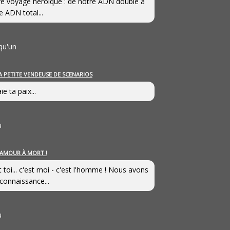
e voyage héroîque : de notre ADN double à
e ADN total...
qu'un
A PETITE VENDEUSE DE SCENARIOS
ie ta paix...
u
’AMOUR À MORT !
t toi... c'est moi - c'est l'homme ! Nous avons
connaissance...
u