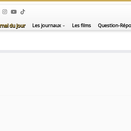
rnal du jour
Les journaux
Les films
Question-Rép