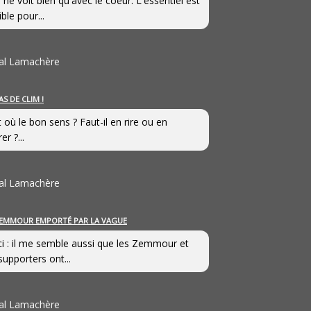
 ne voit bien qu'avec le coeur. L'essentiel est
ible pour...
al Lamachère
AS DE CLIM !
st où le bon sens ? Faut-il en rire ou en
er ?...
al Lamachère
EMMOUR EMPORTÉ PAR LA VAGUE
i : il me semble aussi que les Zemmour et
supporters ont...
al Lamachère