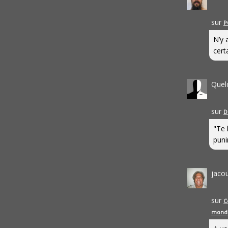
sur
P
N’y 
cert
Quel
sur
D
"Te 
punir
jaco
sur
C
mond