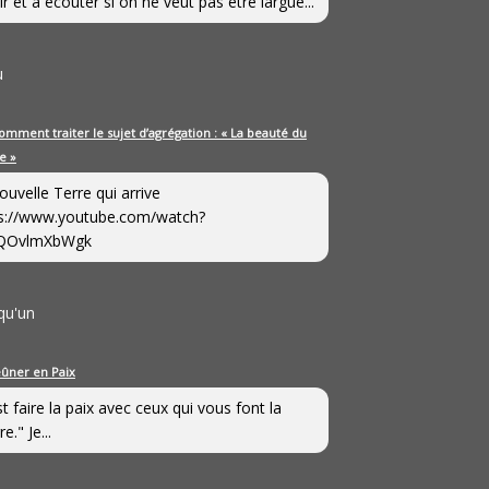
ir et à écouter si on ne veut pas être largué...
u
omment traiter le sujet d’agrégation : « La beauté du
e »
ouvelle Terre qui arrive
s://www.youtube.com/watch?
QOvlmXbWgk
qu'un
eûner en Paix
st faire la paix avec ceux qui vous font la
e." Je...