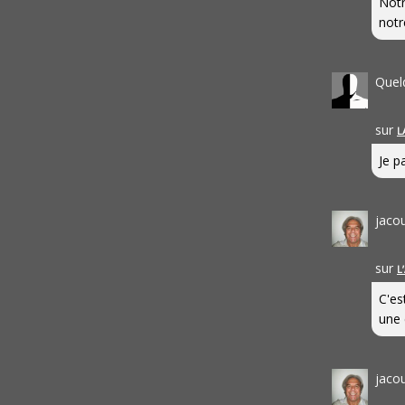
Notr
notr
Quel
sur
L
Je pa
jaco
sur
L
C'es
une 
jaco