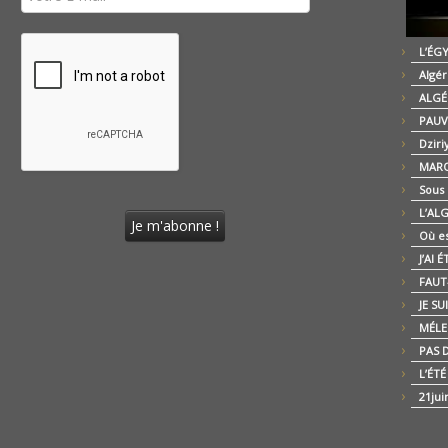
L’ÉG
Algér
ALGÉ
PAUV
Dziri
MARO
Sous
L’AL
Où es
J’AI 
FAUT-
JE SU
MÉLE
PAS D
L’ÉT
21jui