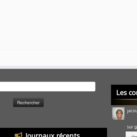
cher :
Les co
jaco
sur
O
Journaux récents