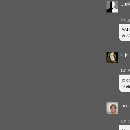
Quel
sur
J
AAH
Voilà
le j
sur
M
Je d
"Sel
jaco
sur
C