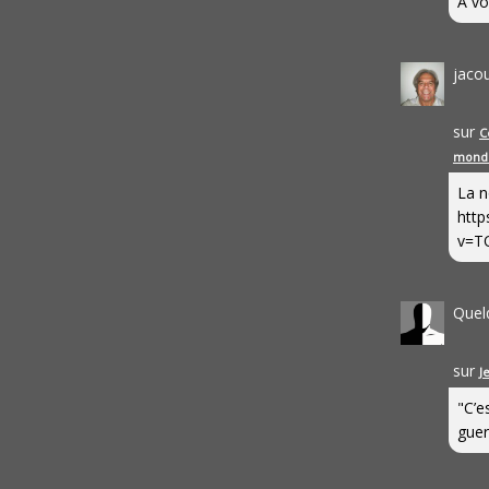
A vo
jaco
sur
C
mond
La n
http
v=T
Quel
sur
J
"C’e
guerr