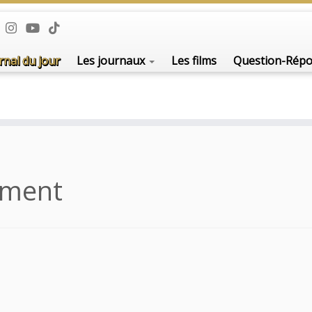
rnal du jour
Les journaux
Les films
Question-Rép
ement