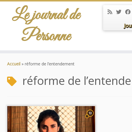
Le journal de
Jou
Personne
Passer
au
Accueil
»
réforme de l’entendement
contenu
réforme de l’entend
10