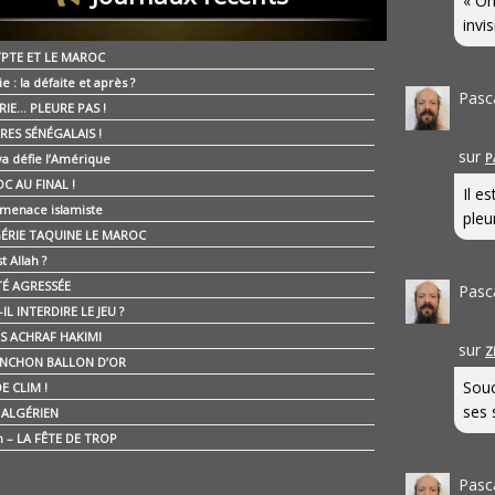
« On
invis
YPTE ET LE MAROC
ie : la défaite et après ?
Pasc
RIE… PLEURE PAS !
RES SÉNÉGALAIS !
sur
P
ya défie l’Amérique
C AU FINAL !
Il e
 menace islamiste
pleur
GÉRIE TAQUINE LE MAROC
t Allah ?
ÉTÉ AGRESSÉE
Pasc
IL INTERDIRE LE JEU ?
IS ACHRAF HAKIMI
sur
Z
NCHON BALLON D’OR
Souc
E CLIM !
ses 
É ALGÉRIEN
n – LA FÊTE DE TROP
Pasc