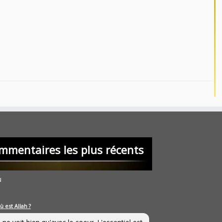
mmentaires les plus récents
u
ù est Allah ?