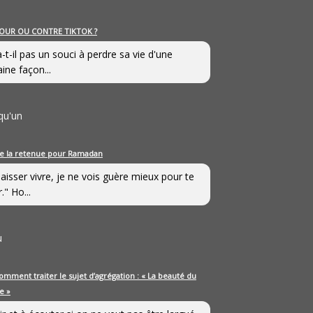
OUR OU CONTRE TIKTOK ?
a-t-il pas un souci à perdre sa vie d'une
aine façon...
qu'un
e la retenue pour Ramadan
laisser vivre, je ne vois guère mieux pour te
." Ho...
u
omment traiter le sujet d’agrégation : « La beauté du
e »