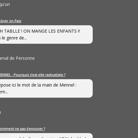
qu'un
eûner en Paix
H TABLLE ! ON MANGE LES ENFANTS !!
 le genre de...
ournal de Personne
ENNEL : Pourquoi s’est-elle radicalisée ?
épose ici le mot de la main de Mennel :
em...
u
omment ne pas s’ennuyer ?