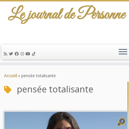
Le journal de Personne
Passer
au
Accueil
»
pensée totalisante
contenu
pensée totalisante
2