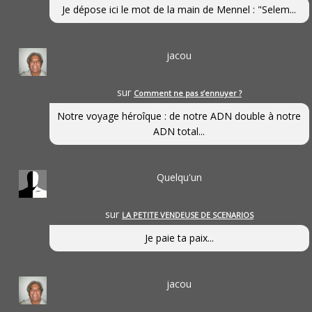
Je dépose ici le mot de la main de Mennel : "Selem...
jacou
sur
Comment ne pas s’ennuyer ?
Notre voyage héroîque : de notre ADN double à notre
ADN total...
Quelqu'un
sur
LA PETITE VENDEUSE DE SCENARIOS
Je paie ta paix...
jacou