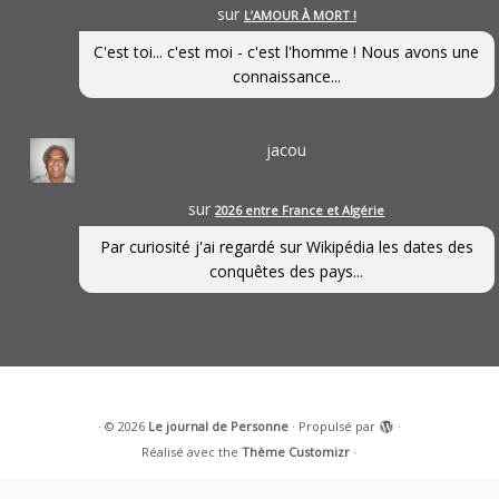
sur
L’AMOUR À MORT !
C'est toi... c'est moi - c'est l'homme ! Nous avons une
connaissance...
jacou
sur
2026 entre France et Algérie
Par curiosité j'ai regardé sur Wikipédia les dates des
conquêtes des pays...
·
© 2026
Le journal de Personne
·
Propulsé par
·
Réalisé avec the
Thème Customizr
·