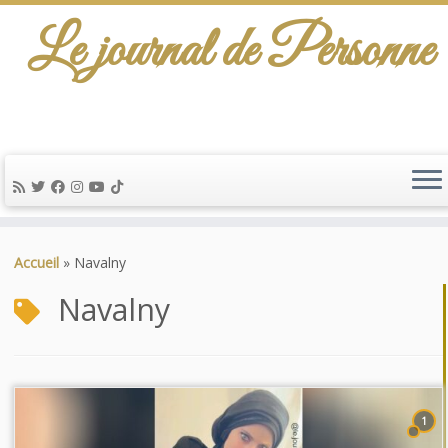
Le journal de Personne
Passer
au
Accueil
»
Navalny
contenu
Navalny
1