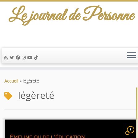
Le journal de Personne
Passer
au
Accueil
»
légèreté
contenu
légèreté
3