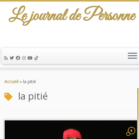
Le journal de Personne
Passer
au
Accueil
»
la pitié
contenu
la pitié
6