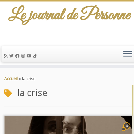
Le journal de Personne
Passer
au
Accueil
»
la crise
contenu
la crise
4