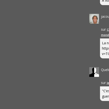
A vo
jaco
sur
C
mond
La n
http
v=T
Quel
sur
J
"C’e
guerr