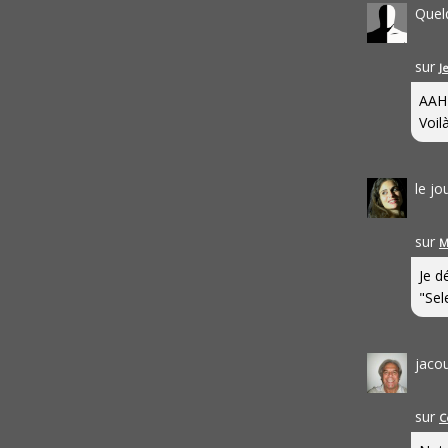
Quel
sur
J
AAH
Voilà
le j
sur
M
Je d
"Sel
jaco
sur
C