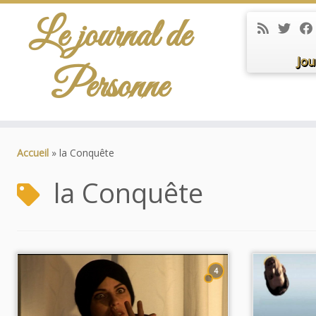
Le journal de
Jou
Personne
Passer
au
Accueil
»
la Conquête
contenu
la Conquête
4