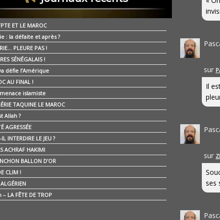
« On
invis
YPTE ET LE MAROC
ie : la défaite et après ?
Pasc
RIE… PLEURE PAS !
RES SÉNÉGALAIS !
sur
P
ya défie l’Amérique
C AU FINAL !
Il e
 menace islamiste
pleur
GÉRIE TAQUINE LE MAROC
t Allah ?
ÉTÉ AGRESSÉE
Pasc
IL INTERDIRE LE JEU ?
IS ACHRAF HAKIMI
sur
Z
NCHON BALLON D’OR
Souc
E CLIM !
ses 
É ALGÉRIEN
n – LA FÊTE DE TROP
Pasc