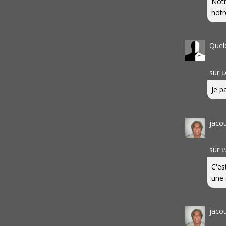
Notr
notr
Quel
sur
L
Je pa
jaco
sur
L
C'es
une 
jaco