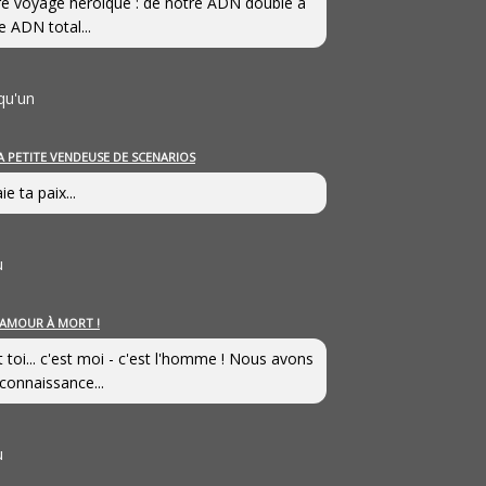
e voyage héroîque : de notre ADN double à
e ADN total...
qu'un
A PETITE VENDEUSE DE SCENARIOS
ie ta paix...
u
’AMOUR À MORT !
t toi... c'est moi - c'est l'homme ! Nous avons
connaissance...
u