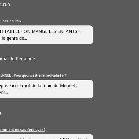
qu'un
eûner en Paix
H TABLLE ! ON MANGE LES ENFANTS !!
 le genre de...
ournal de Personne
ENNEL : Pourquoi s’est-elle radicalisée ?
épose ici le mot de la main de Mennel :
em...
u
omment ne pas s’ennuyer ?