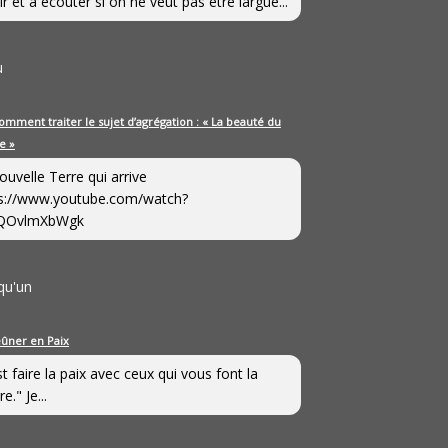
ir et à écouter si on ne veut pas être largué...
u
omment traiter le sujet d’agrégation : « La beauté du
e »
ouvelle Terre qui arrive
s://www.youtube.com/watch?
QOvlmXbWgk
qu'un
eûner en Paix
st faire la paix avec ceux qui vous font la
e." Je...