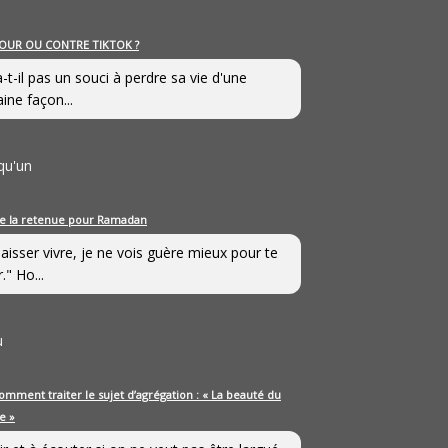
OUR OU CONTRE TIKTOK ?
a-t-il pas un souci à perdre sa vie d'une
aine façon...
qu'un
e la retenue pour Ramadan
laisser vivre, je ne vois guère mieux pour te
." Ho...
u
omment traiter le sujet d’agrégation : « La beauté du
e »