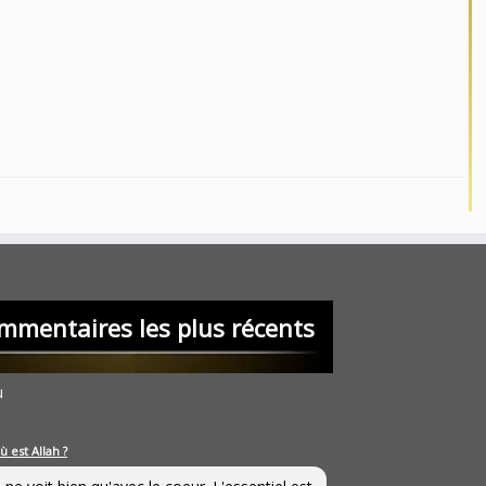
mmentaires les plus récents
u
ù est Allah ?