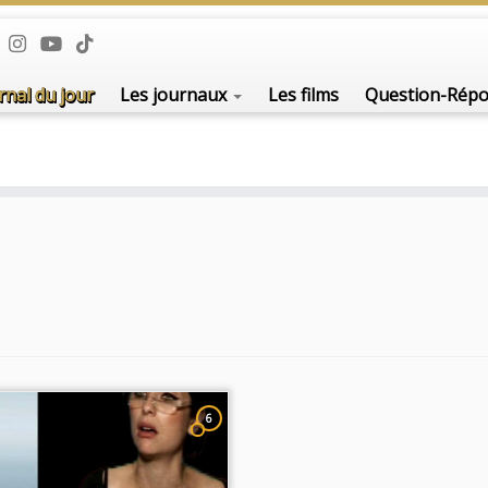
rnal du jour
Les journaux
Les films
Question-Rép
6