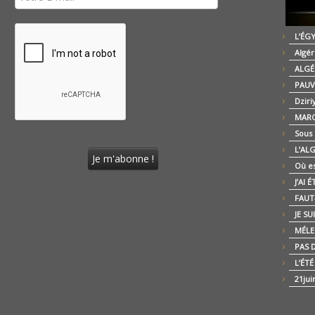
L’ÉG
Algér
ALGÉ
PAUV
Dziri
MARO
Sous
L’AL
Où es
J’AI 
FAUT-
JE SU
MÉLE
PAS D
L’ÉT
21jui