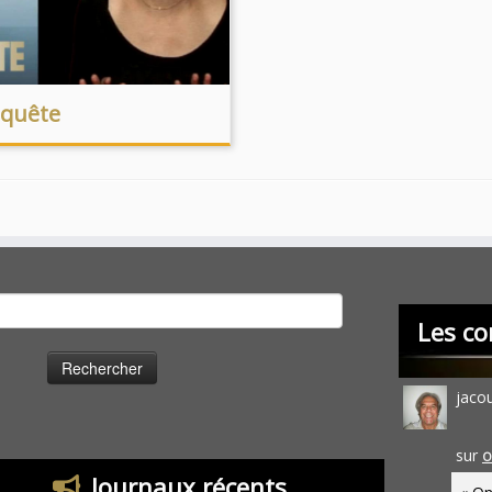
-quête
cher :
Les co
jaco
sur
O
Journaux récents