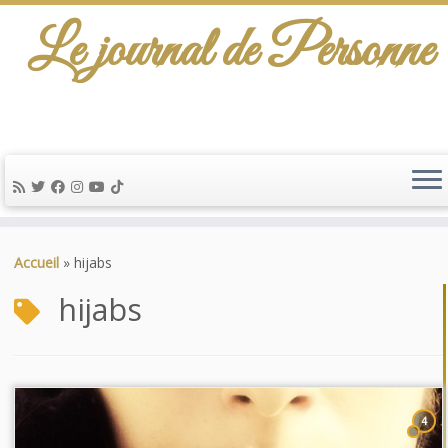
Le journal de Personne
Passer
au
Accueil
»
hijabs
contenu
hijabs
4