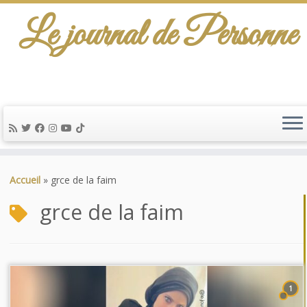
Le journal de Personne
Passer
au
Accueil
»
grce de la faim
contenu
grce de la faim
1