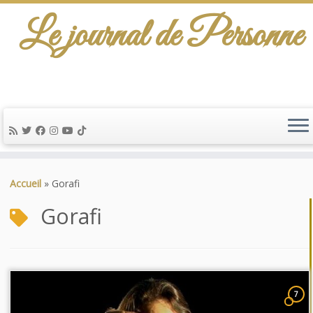
Le journal de Personne
Passer
au
Accueil
»
Gorafi
contenu
Gorafi
7