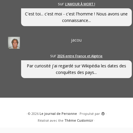
sur
L’AMOUR À MORT !
C'est toi... c'est moi - c'est l'homme ! Nous avons une
connaissance...
jacou
sur
2026 entre France et Algérie
Par curiosité j'ai regardé sur Wikipédia les dates des
conquêtes des pays...
·
© 2026
Le journal de Personne
·
Propulsé par
·
Réalisé avec the
Thème Customizr
·