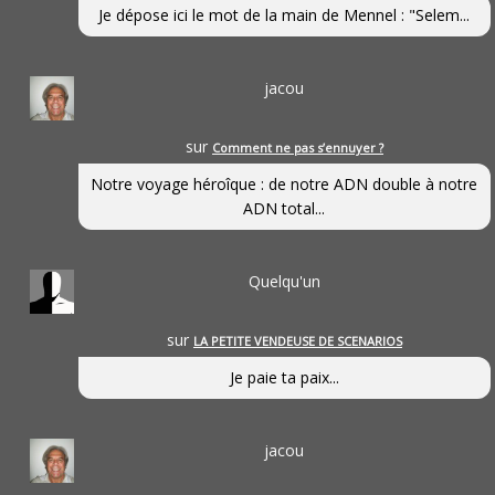
Je dépose ici le mot de la main de Mennel : "Selem...
jacou
sur
Comment ne pas s’ennuyer ?
Notre voyage héroîque : de notre ADN double à notre
ADN total...
Quelqu'un
sur
LA PETITE VENDEUSE DE SCENARIOS
Je paie ta paix...
jacou