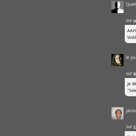
Quel
sur
J
AAH
Voilà
le j
sur
M
Je d
"Sel
jaco
sur
C