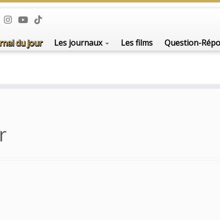
rnal du jour
Les journaux
Les films
Question-Rép
r