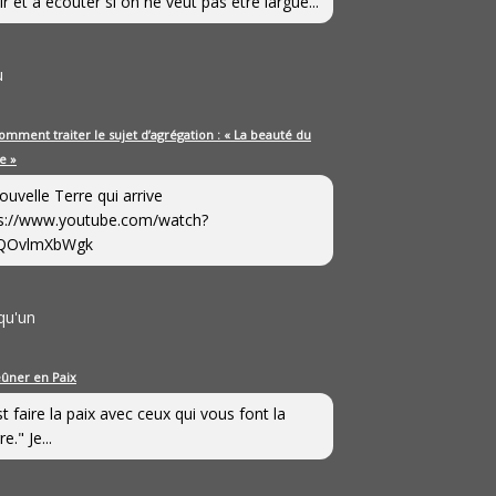
ir et à écouter si on ne veut pas être largué...
u
omment traiter le sujet d’agrégation : « La beauté du
e »
ouvelle Terre qui arrive
s://www.youtube.com/watch?
QOvlmXbWgk
qu'un
eûner en Paix
st faire la paix avec ceux qui vous font la
e." Je...