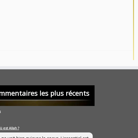
mmentaires les plus récents
u
ù est Allah ?