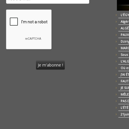
L’ÉG
Algér
ALGÉ
PAUV
Dziri
MARO
Sous
L’AL
Où es
J’AI 
FAUT-
JE SU
MÉLE
PAS D
L’ÉT
21jui