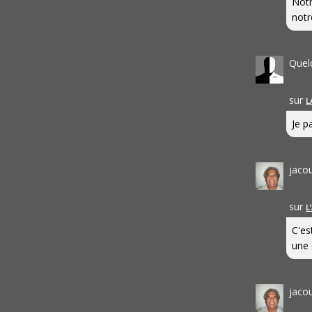
Notr
notr
Quel
sur
L
Je pa
jaco
sur
L
C'es
une 
jaco