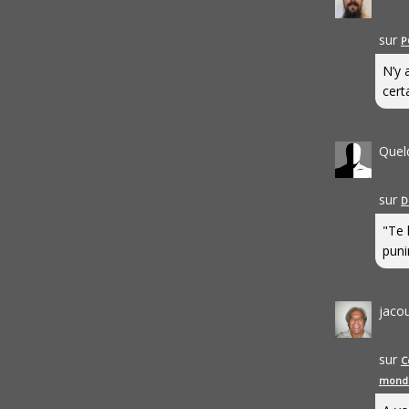
sur
P
N’y 
cert
Quel
sur
D
"Te 
punir
jaco
sur
C
mond