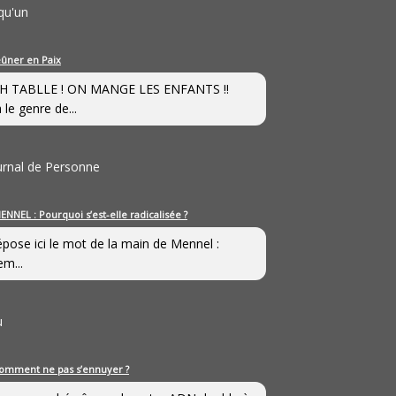
qu'un
eûner en Paix
H TABLLE ! ON MANGE LES ENFANTS !!
 le genre de...
ournal de Personne
ENNEL : Pourquoi s’est-elle radicalisée ?
épose ici le mot de la main de Mennel :
em...
u
omment ne pas s’ennuyer ?