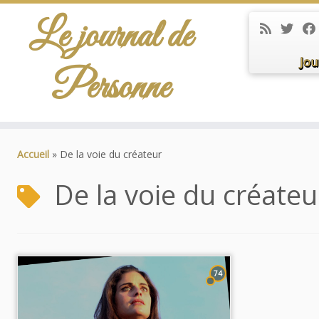
Le journal de
Jou
Personne
Passer
au
Accueil
»
De la voie du créateur
contenu
De la voie du créateu
74