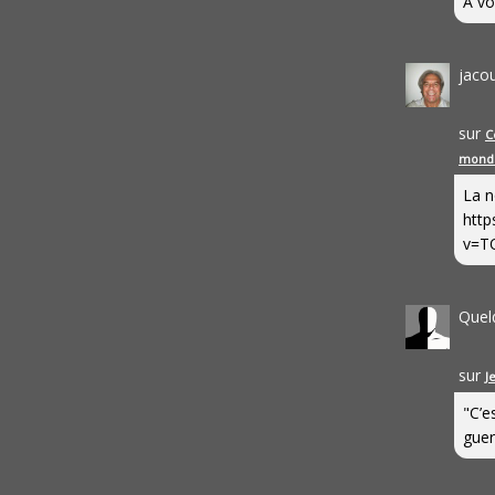
A vo
jaco
sur
C
mond
La n
http
v=T
Quel
sur
J
"C’e
guerr