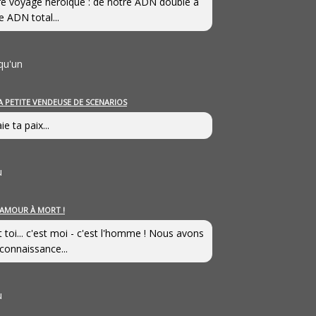
e voyage héroîque : de notre ADN double à
e ADN total...
qu'un
A PETITE VENDEUSE DE SCENARIOS
ie ta paix...
u
’AMOUR À MORT !
t toi... c'est moi - c'est l'homme ! Nous avons
connaissance...
u