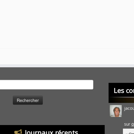
cher :
Les co
jaco
sur
O
Journaux récents