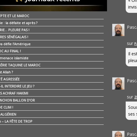
« On
invis
YPTE ET LE MAROC
ie : la défaite et après ?
Pasc
RIE… PLEURE PAS !
RES SÉNÉGALAIS !
sur
P
ya défie l’Amérique
C AU FINAL !
Il e
 menace islamiste
pleur
GÉRIE TAQUINE LE MAROC
t Allah ?
ÉTÉ AGRESSÉE
Pasc
IL INTERDIRE LE JEU ?
IS ACHRAF HAKIMI
sur
Z
NCHON BALLON D’OR
Souc
E CLIM !
ses 
É ALGÉRIEN
n – LA FÊTE DE TROP
Pasc