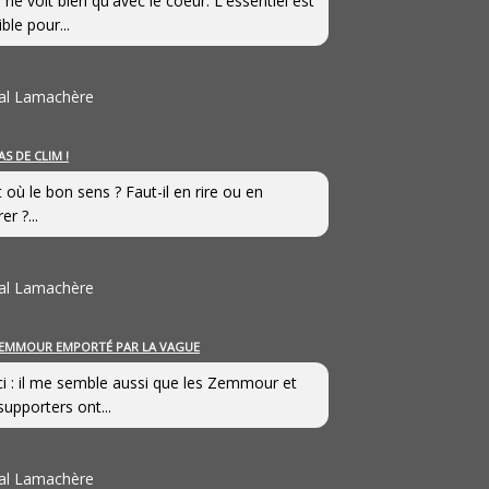
 ne voit bien qu'avec le coeur. L'essentiel est
ible pour...
al Lamachère
AS DE CLIM !
st où le bon sens ? Faut-il en rire ou en
er ?...
al Lamachère
EMMOUR EMPORTÉ PAR LA VAGUE
i : il me semble aussi que les Zemmour et
supporters ont...
al Lamachère