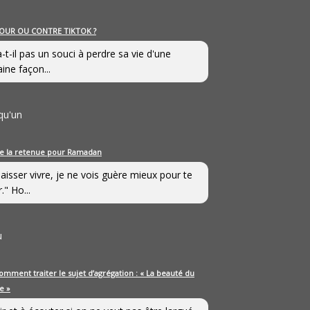
OUR OU CONTRE TIKTOK ?
a-t-il pas un souci à perdre sa vie d'une
aine façon...
qu'un
e la retenue pour Ramadan
laisser vivre, je ne vois guère mieux pour te
." Ho...
u
omment traiter le sujet d’agrégation : « La beauté du
e »