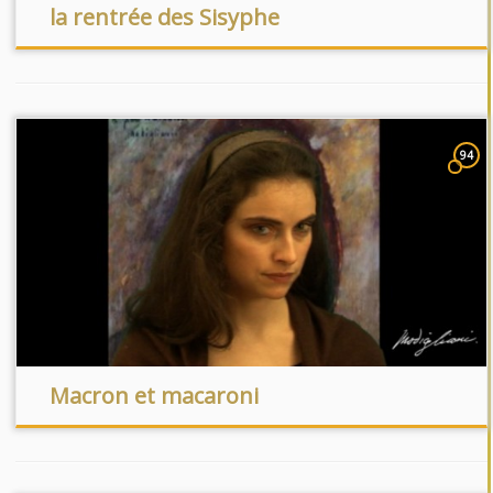
la rentrée des Sisyphe
94
Macron et macaroni