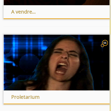
A vendre…
66
Proletarium