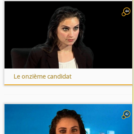
44
Le onzième candidat
42