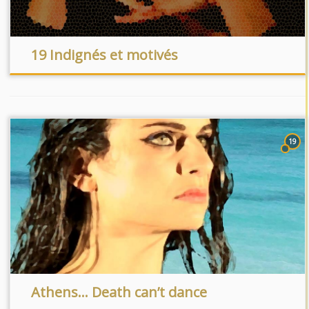
19 Indignés et motivés
19
Athens… Death can’t dance