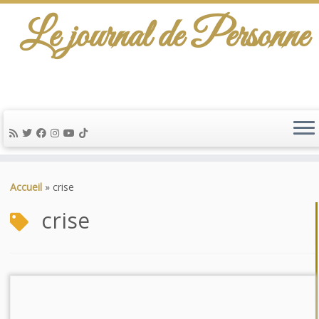
Le journal de Personne
De l'info-scénario pour traiter une question
d'actualité…
Passer
au
Accueil
»
crise
contenu
crise